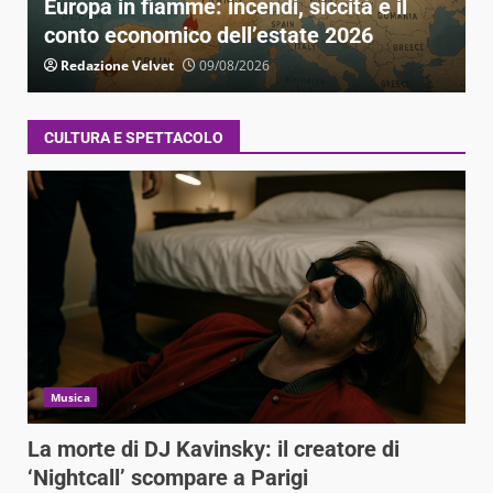
Europa in fiamme: incendi, siccità e il
a
conto economico dell’estate 2026
Redazione Velvet
09/08/2026
CULTURA E SPETTACOLO
Musica
La morte di DJ Kavinsky: il creatore di
‘Nightcall’ scompare a Parigi