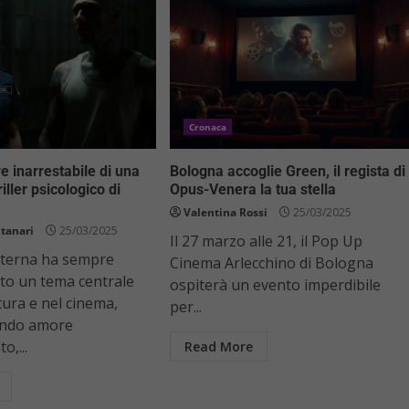
Cronaca
re inarrestabile di una
Bologna accoglie Green, il regista di
iller psicologico di
Opus-Venera la tua stella
Valentina Rossi
25/03/2025
tanari
25/03/2025
Il 27 marzo alle 21, il Pop Up
aterna ha sempre
Cinema Arlecchino di Bologna
to un tema centrale
ospiterà un evento imperdibile
tura e nel cinema,
per...
ando amore
o,...
Read More