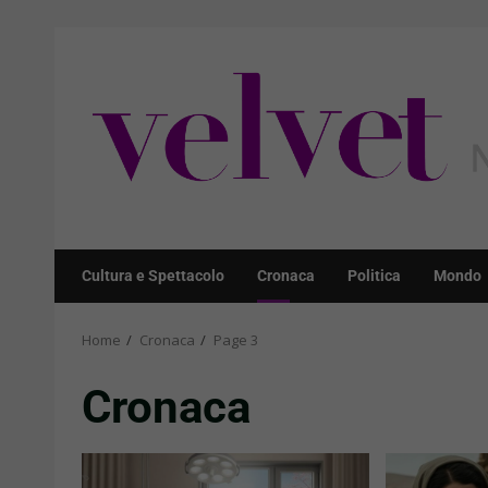
Skip
to
content
Cultura e Spettacolo
Cronaca
Politica
Mondo
Home
Cronaca
Page 3
Cronaca