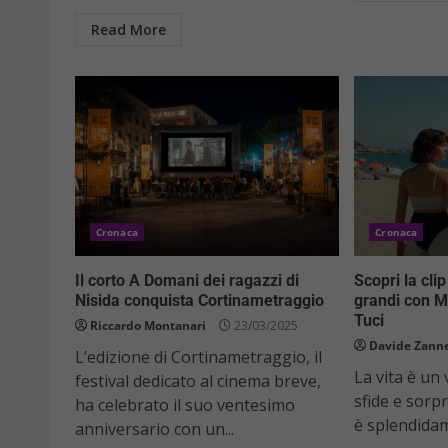
Read More
Cronaca
Cronaca
Il corto A Domani dei ragazzi di
Scopri la clip
Nisida conquista Cortinametraggio
grandi con M
Tuci
Riccardo Montanari
23/03/2025
Davide Zanne
L’edizione di Cortinametraggio, il
La vita è un 
festival dedicato al cinema breve,
sfide e sorp
ha celebrato il suo ventesimo
è splendidam
anniversario con un...