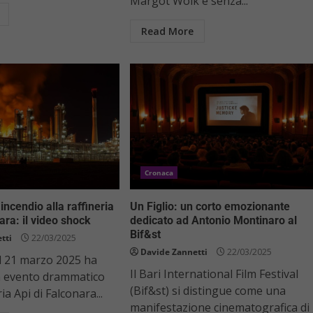
Margot Wölk è senza...
Read More
Cronaca
incendio alla raffineria
Un Figlio: un corto emozionante
ara: il video shock
dedicato ad Antonio Montinaro al
Bif&st
tti
22/03/2025
Davide Zannetti
22/03/2025
l 21 marzo 2025 ha
Il Bari International Film Festival
n evento drammatico
(Bif&st) si distingue come una
ria Api di Falconara...
manifestazione cinematografica di