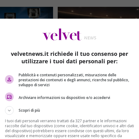
velvetnews.it richiede il tuo consenso per
Cronaca
utilizzare i tuoi dati personali per:
 ministero frena sul
Biancaneve trionfa al box office, ma
Pubblicità e contenuti personalizzati, misurazione delle
a cambia per multe e
il pubblico resta scettico
prestazioni dei contenuti e degli annunci, ricerche sul pubblico,
Riccardo Montanari
24/03/2025
sviluppo di servizi
tti
24/03/2025
Il mondo del cinema continua a
Archiviare informazioni su dispositivo e/o accedervi
locco del decreto da
sorprendere e, ogni settimana, il
nistero dei Trasporti
box office offre un’interessante
Scopri di più
 un mare di
panoramica delle...
I tuoi dati personali verranno trattati da 327 partner e le informazioni
..
raccolte dal tuo dispositivo (come cookie, identificatori univoci e altri dati
Read More
del dispositivo) potrebbero essere condivise con questi ultimi, da loro
visualizzate e memorizzate oppure essere usate nello specifico da