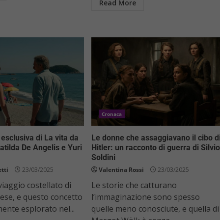
Read More
Cronaca
 esclusiva di La vita da
Le donne che assaggiavano il cibo d
atilda De Angelis e Yuri
Hitler: un racconto di guerra di Silvio
Soldini
tti
23/03/2025
Valentina Rossi
23/03/2025
viaggio costellato di
Le storie che catturano
rese, e questo concetto
l’immaginazione sono spesso
ente esplorato nel...
quelle meno conosciute, e quella di