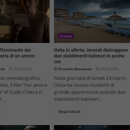
Cronaca
ffascinante dal
Ostia in allerta: incendi distruggono
toria di un amore
due stabilimenti balneari in poche
ore
tti
25/03/2025
Riccardo Montanari
25/03/2025
a cinematografico
Nella giornata di lunedì 24 marzo,
o, il film “Per amore
Ostia ha vissuto momenti di
” di Guido Chiesa si
grande apprensione quando due
...
stabilimenti balneari...
Read More