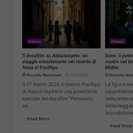
Cronaca
Cronaca
Il docufilm su Abbatangelo: un
Sons: il pote
viaggio emozionante nel ricordo di
madre nel thr
Anna al Posillipo
Möller
Riccardo Montanari
25/03/2025
Riccardo Mon
Il 27 marzo 2023, il cinema Posillipo
La figura m
di Napoli ospiterà una proiezione
rappresenta
speciale del docufilm “Pensando
nella lettera
ad...
simboleggi
incondizionat
Read More
Read More