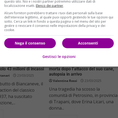
questo sito. Noi e i nostri partner potremmo utilizzare dati di
localizzazione esatti.
Elenco dei partner
.
Alcuni fornitori potrebbero trattare i tuoi dati personali sulla base
dell'interesse legittimo, al quale puoi opporti gestendo le tue opzioni qui
sotto. Cerca un link in fondo a questa pagina o nel menu del sito per
gestire o revocare il consenso nelle impostazioni della privacy e dei
cookie.
Nega il consenso
Acconsenti
Cronaca
Gestisci le opzioni
elude al botteghino
Tragedia a Trapani: Erina Licari
lo 43 milioni di incassi
morta dopo l’attacco del suo cane,
autopsia in arrivo
tanari
23/03/2025
Valentina Rossi
23/03/2025
butto di Biancaneve, il
Una tragedia ha scosso la
action del classico
comunità di Petrosino, in provincia
937, ha suscitato
di Trapani, dove Erina Licari, una
zione,...
donna...