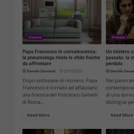
Cronaca
Cronaca
Papa Francesco in convalescenza:
Un mistero a
la pneumologa rivela le sfide fisiche
passato: la s
da affrontare
perduto
Davide Zannetti
25/03/2025
Davide Zanne
Dopo settimane di ricovero, Papa
Nel panoram
Francesco è tornato ad affacciarsi
contemporane
alla finestra del Policlinico Gemelli
di una donna
di Roma,...
distingue per
Read More
Read More