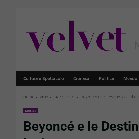
Skip
to
content
Cultura e Spettacolo
Cronaca
Politica
Mondo
Home
2015
Marzo
30
Beyoncé e le Destiny’s Child d
Musica
Beyoncé e le Destin