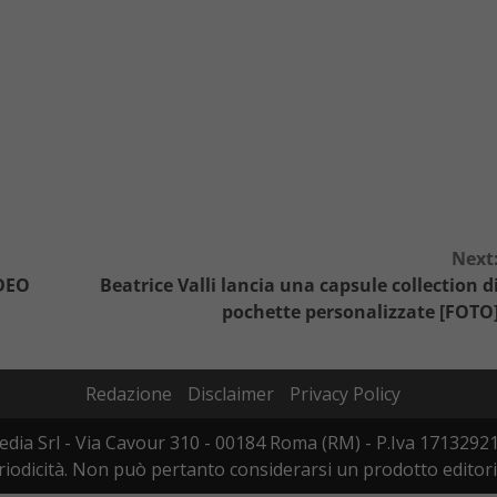
Next
IDEO
Beatrice Valli lancia una capsule collection d
pochette personalizzate [FOTO
Redazione
Disclaimer
Privacy Policy
dia Srl - Via Cavour 310 - 00184 Roma (RM) - P.Iva 17132921
odicità. Non può pertanto considerarsi un prodotto editoriale