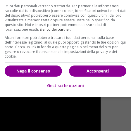
I tuoi dati personali verranno trattati da 327 partner e le informazioni
più volte durante l’esibizione
, scambiandosi sguardi
raccolte dal tuo dispositivo (come cookie, identificatori univoci e altri dati
tato un continuo scambio di taciti messaggi. Che sono arrivati
del dispositivo) potrebbero essere condivise con questi ultimi, da loro
visualizzate e memorizzate oppure essere usate nello specifico da
nostalgia
.
questo sito. Noi e i nostri partner potremmo utilizzare dati di
localizzazione esatti.
Elenco dei partner
.
vano nella formazione al completo
; all’epoca è successo pe
Alcuni fornitori potrebbero trattare i tuoi dati personali sulla base
i scatenò nelle danze sentendo i brani
Bootylicious
,
Independent
dell'interesse legittimo, al quale puoi opporti gestendo le tue opzioni qui
gia. Si ricordi che, nell’arco della loro carriera, le Destiny
sotto. Cerca un link in fondo a questa pagina o nel menu del sito per
gestire o revocare il consenso nelle impostazioni della privacy e dei
e sono state fra le band con più vendite degli Stati Uniti. Si
cookie.
 arrivata dopo il successo di Survivor e motivata dall’esigenz
feeling ancora c’è e appare tangibile:
magari stanno
Nega il consenso
Acconsenti
ere una strada comune, chissà
. Sarebbe bello. Ma forse
Gestisci le opzioni