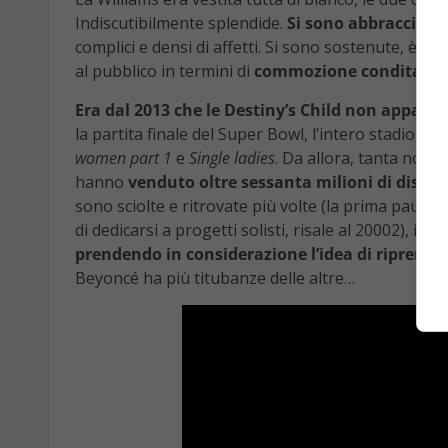
Indiscutibilmente splendide.
Si sono abbracciate 
complici e densi di affetti. Si sono sostenute, è s
al pubblico in termini di
commozione condita di 
Era dal 2013 che le Destiny’s Child non appari
la partita finale del Super Bowl, l’intero stadio s
women part 1
e
Single ladies
. Da allora, tanta nostal
hanno
venduto oltre sessanta milioni di dischi
sono sciolte e ritrovate più volte (la prima pausa,
di dedicarsi a progetti solisti, risale al 20002), il 
prendendo in considerazione l’idea di riprend
Beyoncé ha più titubanze delle altre…