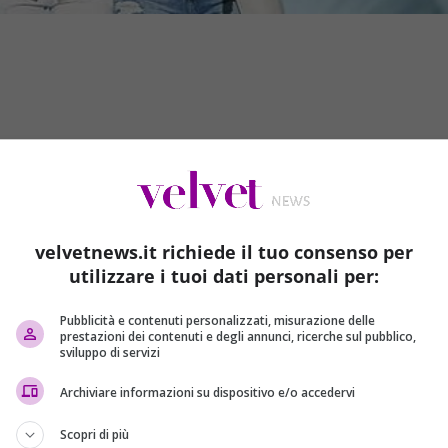
velvetnews.it richiede il tuo consenso per
utilizzare i tuoi dati personali per:
creare un fiume di emozioni
. Solo per una notte
le
Pubblicità e contenuti personalizzati, misurazione delle
esimo palcoscenico per cantare
Say Yes
, la canzone vincitrice
prestazioni dei contenuti e degli annunci, ricerche sul pubblico,
sviluppo di servizi
ds, i premi della musica gospel.
Quel primo posto in realtà
ncé e Kelly Rowland
l’hanno affiancata per festeggiarla e
Archiviare informazioni su dispositivo e/o accedervi
legame a prescindere dalle rispettive sorti artistiche.
Scopri di più
leghe avevano giacche e camice candide e jeans aderenti.