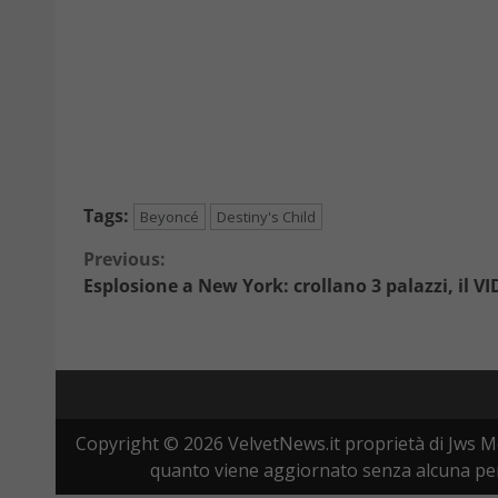
Tags:
Beyoncé
Destiny's Child
Continue
Previous:
Esplosione a New York: crollano 3 palazzi, il V
Reading
Copyright © 2026 VelvetNews.it proprietà di Jws Me
quanto viene aggiornato senza alcuna peri