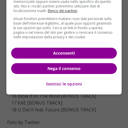
02 Fine By Me
memorizzate oppure essere usate nello specifico da questo
sito. Noi e i nostri partner potremmo utilizzare dati di
03 Wrist feat. Solo Lucci
localizzazione esatti.
Elenco dei partner
.
04 Make Love
Alcuni fornitori potrebbero trattare i tuoi dati personali sulla
05 Liquor
base dell'interesse legittimo, al quale puoi opporti gestendo
06 Zero
le tue opzioni qui sotto. Cerca un link in fondo a questa
pagina o nel menu del sito per gestire o revocare il consenso
07 Anyway feat. Tayla Parx
nelle impostazioni della privacy e dei cookie.
08 Picture Me Rollin’
09 Who’s Gonna (NOBODY)
Acconsenti
10 Discover
11 Little Bit
12 Proof
Nega il consenso
13 No Filter
14 Little More (Royalty)
Gestisci le opzioni
15 Day One [BONUS TRACK]
16 Blow It In The Wind [BONUS TRACK]
17 KAE [BONUS TRACK]
18 U Did It feat. Future [BONUS TRACK]
Foto by Twitter