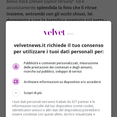
bonus track (Deluxe Explicit Version)
“. Ed è
assolutamente
splendida la foto che li ritrae
insieme, entrambi con gli occhi chiusi, lei
dormiente e con la testolina poggiata sul petto –
tatuato – di lui
. Anche i duri hanno un cuore, non c’è
che dire.
“
In questo album
– dichiara l’artista –
non ho voluto
velvetnews.it richiede il tuo consenso
molte collaborazioni, poiché penso che questo progetto
per utilizzare i tuoi dati personali per:
definisca me stesso come uomo e il mio vissuto. L’ho
chiamato ‘Royalty’ perché mia figlia attualmente
Pubblicità e contenuti personalizzati, misurazione
delle prestazioni dei contenuti e degli annunci,
rappresenta la parte più importante della mia esistenza.
ricerche sul pubblico, sviluppo di servizi
Il mio passato ed il mio futuro in un unico album
“. Poi
aggiunge
: “
Ho provato a fare canzoni più profonde.
Archiviare informazioni su dispositivo e/o accedervi
Voglio musica che mi rappresenti, che mi faccia sentire a
mio agio, e che possa raggiungere diverse fasce di
Scopri di più
audience, culture differenti
“. Di seguito la
tracklist
:
I tuoi dati personali verranno trattati da 327 partner e le
informazioni raccolte dal tuo dispositivo (come cookie,
identificatori univoci e altri dati del dispositivo) potrebbero
01 Back To Sleep
essere condivise con questi ultimi, da loro visualizzate e