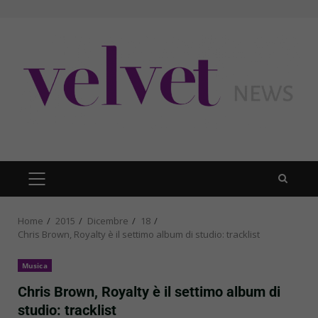
Skip
to
content
PRIMARY
MENU
Home
2015
Dicembre
18
Chris Brown, Royalty è il settimo album di studio: tracklist
Musica
Chris Brown, Royalty è il settimo album di
studio: tracklist