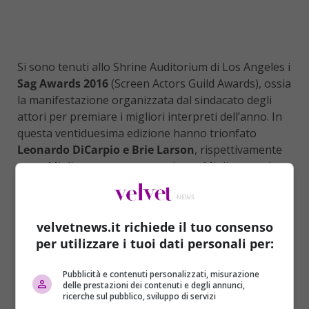
Si sono tenuti allo Shrine Auditorium di Los Angeles i
Sag Awards 2016
(Screen Actors Guild Awards), ossia
la manifestazione organizzata dal sindacato degli
attori per premiare i migliori interpreti dell’anno. In
questa ventiduesima edizione hanno trionfato
Leonardo DiCarpio e Brie Larson
, rispettivamente
come Miglior attore protagonista e Migliore attrice
protagonista (
l’elenco completo dei vincitori su
Velvet Cinema
). La protagonista di
Room
ha
incantato il pubblico anche dal punto di vista del
velvetnews.it richiede il tuo consenso
look, infatti il suo
lungo abito azzurro con spacco
per utilizzare i tuoi dati personali per:
laterale firmato Versace
ha conquistato tutto il
popolo della Rete.
“Brie Larson
era una meraviglia in
Pubblicità e contenuti personalizzati, misurazione
quel vestito
“, “Sempre bellissima con quel fisico perfetto
delle prestazioni dei contenuti e degli annunci,
ricerche sul pubblico, sviluppo di servizi
da dea”, “Solo a me è piaciuto il vestito di Brie Larson ai