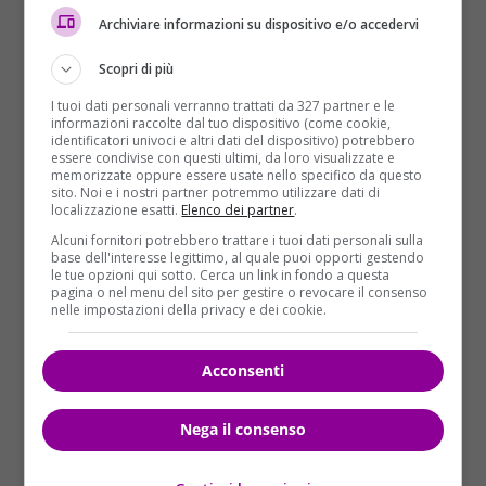
SAG Awards 2016, a quanto pare. Mi è parso una ventata
Archiviare informazioni su dispositivo e/o accedervi
d’aria fresca”, “Ieri sera l’abito di Alicia Vikander non mi è
piaciuto per niente, bellissimi quelli di Brie Larson,
Scopri di più
Jullianne Moore e Nicole Kidman”.
I tuoi dati personali verranno trattati da 327 partner e le
informazioni raccolte dal tuo dispositivo (come cookie,
Da segnalare anche
Maisie Williams
con un outfit
identificatori univoci e altri dati del dispositivo) potrebbero
(un vestito blu) della collezione Fall/Winter 2015-
essere condivise con questi ultimi, da loro visualizzate e
memorizzate oppure essere usate nello specifico da questo
2016 di
Ermanno Scervino
, mentre
Julianne Moore
sito. Noi e i nostri partner potremmo utilizzare dati di
è apparsa con un abito verde di
Givenchy
con
localizzazione esatti.
Elenco dei partner
.
annessi gioielli di
Chopard
(orecchini in platino con
Alcuni fornitori potrebbero trattare i tuoi dati personali sulla
base dell'interesse legittimo, al quale puoi opporti gestendo
diamanti, due anelli in platino con diamanti taglio
le tue opzioni qui sotto. Cerca un link in fondo a questa
ashoka e due anelli in oro bianco con diamanti taglio
pagina o nel menu del sito per gestire o revocare il consenso
nelle impostazioni della privacy e dei cookie.
brillante tutti appartenenti alla collezione di Alta
Gioielleria). Proprio quest’ultima è molto apprezzata
nel mondo del fashion system. Basti pensare alla sua
Acconsenti
partecipazione come
testimonial a L’Oreal Paris
,
fonte d’ispirazione anche per alcune modelle come
Nega il consenso
Irina Shayk
,
entrata nella famiglia dell’azienda
proprio lo scorso ottobre
: “
Sono così emozionata ed