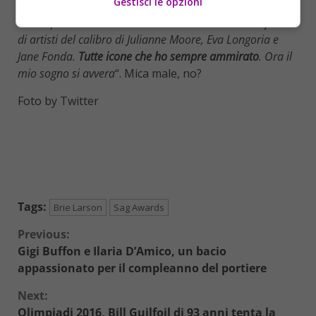
Gestisci le opzioni
onorata
– ha dichiarato –
di annunciare che sarò il
nuovo portavoce internazionale di L’Oréal Paris al fianco
di artisti del calibro di Julianne Moore, Eva Longoria e
Jane Fonda.
Tutte icone che ho sempre ammirato
. Ora il
mio sogno si avvera
“. Mica male, no?
Foto by Twitter
Tags:
Brie Larson
Sag Awards
Continue
Previous:
Gigi Buffon e Ilaria D’Amico, un bacio
Reading
appassionato per il compleanno del portiere
Next:
Olimpiadi 2016, Bill Guilfoil di 93 anni tenta la