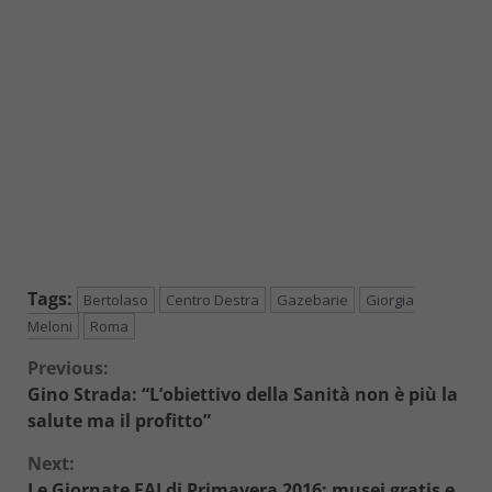
Tags:
Bertolaso
Centro Destra
Gazebarie
Giorgia
Meloni
Roma
Continue
Previous:
Gino Strada: “L’obiettivo della Sanità non è più la
Reading
salute ma il profitto”
Next:
Le Giornate FAI di Primavera 2016: musei gratis e