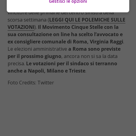
Gestisci le opzioni
presidente della Camera Roberto Giachetti
,
vincitore delle primarie del centro sinistra della
scorsa settimana (
LEGGI QUI LE POLEMICHE SULLE
VOTAZIONI
).
Il Movimento Cinque Stelle con la
sua consultazione on line ha scelto l’avvocato e
ex consigliere comunale di Roma, Virginia Raggi
.
Le elezioni amministrative
a Roma sono previste
per il prossimo giugno
, ancora non si sa la data
precisa.
Le votazioni per il sindaco si terranno
anche a Napoli, Milano e Trieste
.
Foto Credits: Twitter