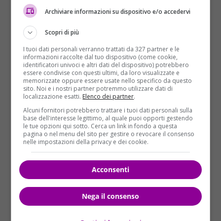
Archiviare informazioni su dispositivo e/o accedervi
Scopri di più
Le gazebarie sono nate da un’idea di Matteo
I tuoi dati personali verranno trattati da 327 partner e le
Salvini
, il segretario della Lega Nord aveva espresso
informazioni raccolte dal tuo dispositivo (come cookie,
identificatori univoci e altri dati del dispositivo) potrebbero
forti dubbi sulla candidatura di Bertolaso come
essere condivise con questi ultimi, da loro visualizzate e
sindaco di Roma
. In un primo momento aveva
memorizzate oppure essere usate nello specifico da questo
sito. Noi e i nostri partner potremmo utilizzare dati di
accettato la proposta poi alla fine del mese scorso le
localizzazione esatti.
Elenco dei partner
.
primarie nascoste fatte senza il consenso dei suoi
Alcuni fornitori potrebbero trattare i tuoi dati personali sulla
alleati.
Alla chiusura dei seggi Salvini aveva detto
base dell'interesse legittimo, al quale puoi opporti gestendo
le tue opzioni qui sotto. Cerca un link in fondo a questa
che i romani non si erano espressi in maniera
pagina o nel menu del sito per gestire o revocare il consenso
netta
e quindi aveva chiesto l’organizzazione di
nelle impostazioni della privacy e dei cookie.
nuove elezioni e questa volta con il consenso di tutta
la colazione del centro destra.
Acconsenti
Con la vittoria di
Bertolaso
, il centro destra di Roma
ha il suo candidato e anche
Giorgia Meloni
sta
Nega il consenso
pensando di scendere in campo. Gli altri partiti
hanno in corsa i loro esponenti:
il Pd il vice