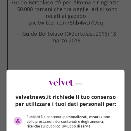
Guido Bertolaso c'è per
#Roma
e ringrazio
i 50.000 romani che tra oggi e ieri si sono
recati ai gazebo
pic.twitter.com/5hb4wD7Uvq
— Guido Bertolaso (@Bertolaso2016)
13
marzo 2016
velvetnews.it richiede il tuo consenso
per utilizzare i tuoi dati personali per:
Pubblicità e contenuti personalizzati, misurazione
delle prestazioni dei contenuti e degli annunci,
ricerche sul pubblico, sviluppo di servizi