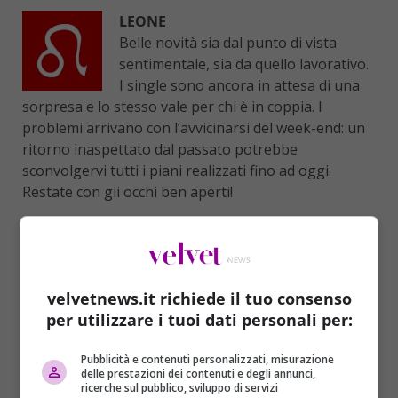
LEONE
Belle novità sia dal punto di vista
sentimentale, sia da quello lavorativo.
I single sono ancora in attesa di una
sorpresa e lo stesso vale per chi è in coppia. I
problemi arrivano con l’avvicinarsi del week-end: un
ritorno inaspettato dal passato potrebbe
sconvolgervi tutti i piani realizzati fino ad oggi.
Restate con gli occhi ben aperti!
VERGINE
Delle entrate inaspettate
cambieranno le vostre risorse
velvetnews.it richiede il tuo consenso
finanziarie in positivo. Con questa
per utilizzare i tuoi dati personali per:
novità ci saranno alcune persone che in passato si
sono allontanate che cercheranno di ristabilire un
Pubblicità e contenuti personalizzati, misurazione
contatto. Siete proprio sicuri di volerle riaccogliere
delle prestazioni dei contenuti e degli annunci,
nella vostra vita? È arrivato il momento di prendere
ricerche sul pubblico, sviluppo di servizi