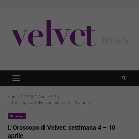
Skip
to
content
PRIMARY
MENU
Home
2016
Aprile
3
L’Oroscopo di Velvet: settimana 4 – 10 aprile
Oroscopo
L’Oroscopo di Velvet: settimana 4 – 10
aprile