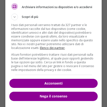
una posizione decisa!
Archiviare informazioni su dispositivo e/o accedervi
BILANCIA
Scopri di più
Non volete più che altri vi mettano i
piedi in testa? Questa è la settimana
I tuoi dati personali verranno trattati da 327 partner e le
informazioni raccolte dal tuo dispositivo (come cookie,
giusta per cambiare alcune cose nella
identificatori univoci e altri dati del dispositivo) potrebbero
vostra vita e in meglio. Non solo con amici e
essere condivise con questi ultimi, da loro visualizzate e
memorizzate oppure essere usate nello specifico da questo
conoscenti, ma anche sul lavoro e con il vostro
sito. Noi e i nostri partner potremmo utilizzare dati di
partner. Si tratta di giorni davvero rivoluzionari, in
localizzazione esatti.
Elenco dei partner
.
cui capirete una volta per tutte cosa fare della vostra
Alcuni fornitori potrebbero trattare i tuoi dati personali sulla
base dell'interesse legittimo, al quale puoi opporti gestendo
vita!
le tue opzioni qui sotto. Cerca un link in fondo a questa
pagina o nel menu del sito per gestire o revocare il consenso
nelle impostazioni della privacy e dei cookie.
SCORPIONE
L’assenza di una persona vi farà avere
un umore altalenante e soprattutto
Acconsenti
verso la fine della settimana avrete
molti dubbi. La soluzione per voi sarebbe quella di
Nega il consenso
avere il teletrasporto, mentre la decisione più giusta
da prendere è proprio dietro l’angolo. Belle novità