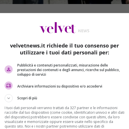
velvetnews.it richiede il tuo consenso per
utilizzare i tuoi dati personali per:
Pubblicità e contenuti personalizzati, misurazione delle
prestazioni dei contenuti e degli annunci, ricerche sul pubblico,
sviluppo di servizi
Archiviare informazioni su dispositivo e/o accedervi
 americano John Carry. In Giappone per il G7 dei ministri degli
Scopri di più
o 1945, l’esercito americano sganciò una bomba atomica su
I tuoi dati personali verranno trattati da 327 partner e le informazioni
raccolte dal tuo dispositivo (come cookie, identificatori univoci e altri dati
e giorni il disastro venne ripetuto a
Nagasaki dove
del dispositivo) potrebbero essere condivise con questi ultimi, da loro
 conseguenze devastanti sulla vita delle persone.
Questo ha
visualizzate e memorizzate oppure essere usate nello specifico da
questo sito. Noi e i nostri partner potremmo utilizzare dati di
che ha messo fine alla Seconda Guerra Mondiale. Oggi il