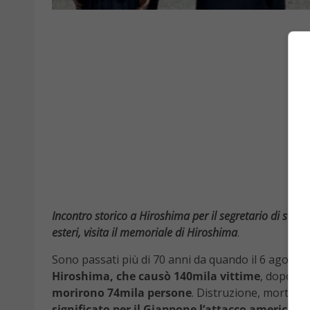
Incontro storico a Hiroshima per il segretario di stato
esteri, visita il memoriale di Hiroshima
.
Sono passati più di 70 anni da quando il 6 agost
Hiroshima, che causò 140mila vittime
, dopo du
morirono 74mila persone
. Distruzione, morte e
significato per il Giappone l’attacco americano