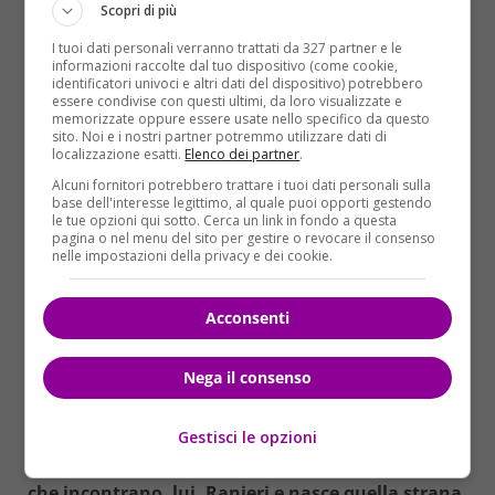
Scopri di più
tempi, evita i giornalisti e oggi per vedere la partita
I tuoi dati personali verranno trattati da 327 partner e le
della sua vita ha raggiunto la madre ultra
informazioni raccolte dal tuo dispositivo (come cookie,
novantenne a
Roma
.
Lui è l’uomo del Leicenster e
identificatori univoci e altri dati del dispositivo) potrebbero
essere condivise con questi ultimi, da loro visualizzate e
con lui tutti i sogni sono possibili, anche quelli
memorizzate oppure essere usate nello specifico da questo
più impossibili
.
sito. Noi e i nostri partner potremmo utilizzare dati di
localizzazione esatti.
Elenco dei partner
.
Ranieri
ha cambiato il destino della squadra,
Alcuni fornitori potrebbero trattare i tuoi dati personali sulla
riuscendo a scovare il talento di due calciatori che già
base dell'interesse legittimo, al quale puoi opporti gestendo
le tue opzioni qui sotto. Cerca un link in fondo a questa
da un po’ di tempo giocano con il
Leicenste
r, il
pagina o nel menu del sito per gestire o revocare il consenso
centravanti inglese
Jamie Vardy
e l’ala algerina
nelle impostazioni della privacy e dei cookie.
Riyad Mahrez
. Il primo ha 28 anni, esordisce tardi
nel calcio a 25 anni e fino al 2011 lavorava in fabbrica
Acconsenti
e si allenava solamente la sera.
Mahrez
invece di
anni ne ha 24, algerino nato e cresciuto in un
Nega il consenso
quartiere di
Parigi
chiamato
Sarcelles
e fino a due
anni fa giocava ancora per le riserve del Le Havre,
Gestisci le opzioni
una mediocre squadra francese.
Un manipoli di
uomini normali, fuori dai meccanismi del calcio
che incontrano, lui, Ranieri e nasce quella strana