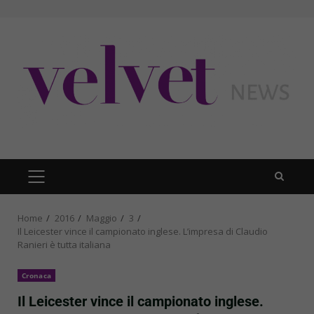
Skip
to
content
PRIMARY
MENU
Home
2016
Maggio
3
Il Leicester vince il campionato inglese. L’impresa di Claudio
Ranieri è tutta italiana
Cronaca
Il Leicester vince il campionato inglese.