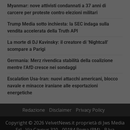
Myanmar: nove attivisti condannati a 37 anni di
carcere per proteste contro elezioni militari
Trump Media sotto inchiesta: la SEC indaga sulla
vendita accelerata della Truth API
La morte di DJ Kavinsky: il creatore di ‘Nightcall’
scompare a Parigi
Germania: Merz rivendica stabilità della coalizione
mentre l’AfD cresce nei sondaggi
Escalation Usa-Iran: nuovi attacchi americani, blocco
navale e minacce iraniane alle esportazioni
energetiche
Redazione
Disclaimer
Privacy Policy
Copyright © 2026 VelvetNews.it proprietà di Jws Media
Srl - Via Cavour 310 - 00184 Roma (RM) - P.Iva