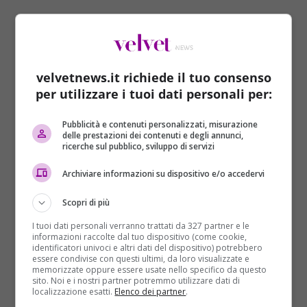
velvetnews.it richiede il tuo consenso
per utilizzare i tuoi dati personali per:
Pubblicità e contenuti personalizzati, misurazione
delle prestazioni dei contenuti e degli annunci,
ricerche sul pubblico, sviluppo di servizi
Tra questi anche
Andrea Bocelli
, che Domenica 15
maggio, si è esibito cantando
Nelle Tue Mani
, (
Now We
Archiviare informazioni su dispositivo e/o accedervi
Are Free
), brano tratto dalla colonna sonora de
Il
Gladiatore
, in presenza dell’intera Famiglia Reale. Il
Scopri di più
tenore, unico artista italiano presente al gala, ha
I tuoi dati personali verranno trattati da 327 partner e le
riscosso grande successo ed ha ricevuto i
informazioni raccolte dal tuo dispositivo (come cookie,
complimenti personali della Regina.
È un grande onore
identificatori univoci e altri dati del dispositivo) potrebbero
essere condivise con questi ultimi, da loro visualizzate e
cantare per la gente, ma niente lo è di più che cantare
memorizzate oppure essere usate nello specifico da questo
per la Regina, al Castello di Windsor, per il suo
sito. Noi e i nostri partner potremmo utilizzare dati di
localizzazione esatti.
Elenco dei partner
.
novantesimo compleanno
. Un enorme piacere
– ha