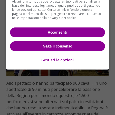
Alcuni fornitori potrebbero trattare i tuoi dati personali sulla
scritto
Andrea Bocelli
sui suoi profili social.
base dell'interesse legittimo, al quale puoi opporti gestendo
le tue opzioni qui sotto. Cerca un link in fondo a questa
pagina o nel menu del sito per gestire o revocare il consenso
nelle impostazioni della privacy e dei cookie.
Acconsenti
Nega il consenso
Gestisci le opzioni
Allo spettacolo hanno partecipato 900 cavalli, in uno
spettacolo di 90 minuti per celebrare la passione
della Regina per il mondo equestre, e 1.500
performers si sono alternati sul palco in esibizioni
che hanno reso la serata indimenticabilr. La Regina è
arrivata all’evento in carrozza accompagnata dal