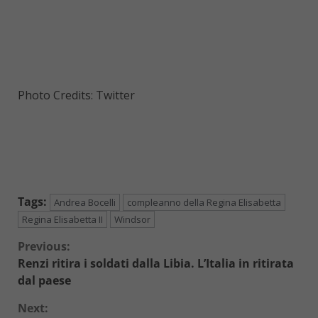
Photo Credits: Twitter
Tags:
Andrea Bocelli
compleanno della Regina Elisabetta
Regina Elisabetta II
Windsor
Continue
Previous:
Renzi ritira i soldati dalla Libia. L’Italia in ritirata
Reading
dal paese
Next: