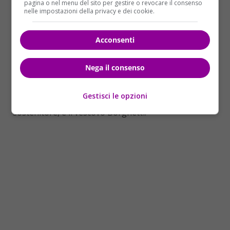
parrocchia. Le sue dimissioni sono state giustificate
pagina o nel menu del sito per gestire o revocare il consenso
nelle impostazioni della privacy e dei cookie.
“
per giusta causa
“, ma secondo molte voci,
oltre
alla reputazione di Don Angelo ci sarebbe una
guerra interna per la gestione delle varie
Acconsenti
parrocchie della zona
. Non è escluso che le
dimissioni siano legate alla
contrapposizione tra la
Nega il consenso
vecchia guida della diocesi di Albenga,
rappresentata dal vescovo Oliveri, che il Papa
Gestisci le opzioni
vorrebbe in pensione
e di cui Chizzolini è
sostenitore, e il vescovo Borghetti.