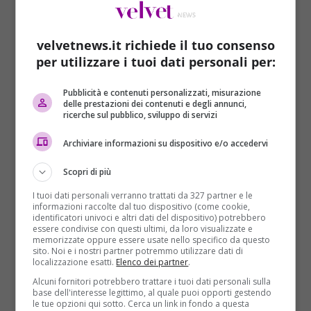
piuttosto di parla ai profughi, come già tanti preti
hanno fatto
.
velvetnews.it richiede il tuo consenso
Durante il giorno del
Corpus Domini
durante la
per utilizzare i tuoi dati personali per:
messa nella chiesa di Onzo, sono arrivate le
dimissioni del parroco. La decisione è stata presa
Pubblicità e contenuti personalizzati, misurazione
insieme al vescovo
Guglielmo Borghetti
che ha
delle prestazioni dei contenuti e degli annunci,
ricerche sul pubblico, sviluppo di servizi
riferito come già da diverso tempo
Don Angelo
aveva intenzione di lasciare le tre parrocchie. Infine
Archiviare informazioni su dispositivo e/o accedervi
insieme hanno concordato le dimissioni giustificate
da un altro incarico.
Scopri di più
In molti credono che questo gesto sia
I tuoi dati personali verranno trattati da 327 partner e le
informazioni raccolte dal tuo dispositivo (come cookie,
direttamente collegato alla mentalità di Don
identificatori univoci e altri dati del dispositivo) potrebbero
Angelo, famoso per non aver simpatia per i
essere condivise con questi ultimi, da loro visualizzate e
memorizzate oppure essere usate nello specifico da questo
migranti e per gli stranieri in genere
. Quando
Papa
sito. Noi e i nostri partner potremmo utilizzare dati di
Francesco
invitò i preti ad aprire le porte delle loro
localizzazione esatti.
Elenco dei partner
.
chiese per far entrare i profughi, disse che piuttosto
Alcuni fornitori potrebbero trattare i tuoi dati personali sulla
base dell'interesse legittimo, al quale puoi opporti gestendo
di accogliere i migranti avrebbe bruciato tutta la
le tue opzioni qui sotto. Cerca un link in fondo a questa