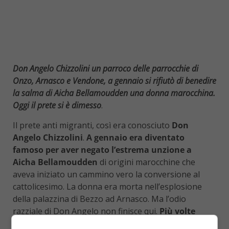
Don Angelo Chizzolini un parroco delle parrocchie di
Onzo, Arnasco e Vendone, a gennaio si rifiutò di benedire
la salma di Aicha Bellamoudden una donna marocchina.
Oggi il prete si è dimesso
.
Il prete anti migranti, così era conosciuto
Don
Angelo Chizzolini
.
A gennaio era diventato
famoso per aver negato l’estrema unzione a
Aicha Bellamoudden
di origini marocchine che
aveva iniziato un cammino vero la conversione al
cattolicesimo. La donna era morta nell’esplosione
della palazzina di Bezzo ad Arnasco. Ma l’odio
razziale di Don Angelo non finisce qui.
Più volte
aveva ripetuto di voler bruciare la sua parrocchia