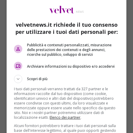
velvetnews.it richiede il tuo consenso
per utilizzare i tuoi dati personali per:
Il più romantico della partita Italia Svezia è stato
Pubblicità e contenuti personalizzati, misurazione
delle prestazioni dei contenuti e degli annunci,
Andrea Barzagli
. Il difensore della Nazionale
ricerche sul pubblico, sviluppo di servizi
durante il riscaldamento, si ferma nel campo e cerca
qualcosa tra l’erba, una coccinella. Subito il giocatore
Archiviare informazioni su dispositivo e/o accedervi
ha chiamato Paolo Bertelli, uno dei preparatori
Scopri di più
atletici azzurri, per salvare e portare fuori dal campo
una coccinella.
Un gesto romantico oppure
I tuoi dati personali verranno trattati da 327 partner e le
informazioni raccolte dal tuo dispositivo (come cookie,
scaramanzia? Visto che oggi è venerdì 17 e le
identificatori univoci e altri dati del dispositivo) potrebbero
coccinelle portano fortuna?
essere condivise con questi ultimi, da loro visualizzate e
memorizzate oppure essere usate nello specifico da questo
sito. Noi e i nostri partner potremmo utilizzare dati di
localizzazione esatti.
Elenco dei partner
.
Alcuni fornitori potrebbero trattare i tuoi dati personali sulla
base dell'interesse legittimo, al quale puoi opporti gestendo