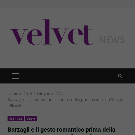
Skip
to
content
PRIMARY
MENU
Home
2016
Giugno
17
Barzagli e il gesto romantico prima della partita contro la Svezia
[VIDEO]
Cronaca
Sport
Barzagli e il gesto romantico prima della