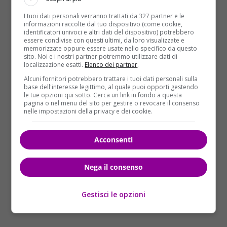
I tuoi dati personali verranno trattati da 327 partner e le
Le motivazioni di questo senso di desacralizzazione
informazioni raccolte dal tuo dispositivo (come cookie,
identificatori univoci e altri dati del dispositivo) potrebbero
della chiesa sono da imputarsi a particolari fatti di
essere condivise con questi ultimi, da loro visualizzate e
cronaca, durante i quali vi sono dei veri e propri
memorizzate oppure essere usate nello specifico da questo
sito. Noi e i nostri partner potremmo utilizzare dati di
picchi di persone che si sbattezzano. Un esempio
localizzazione esatti.
Elenco dei partner
.
forte è il periodo che ha visto come protagonista sui
Alcuni fornitori potrebbero trattare i tuoi dati personali sulla
giornali
la vicenda di Eluana Englaro
, un
base dell'interesse legittimo, al quale puoi opporti gestendo
le tue opzioni qui sotto. Cerca un link in fondo a questa
avvenimento che ha tolto molta fiducia ad
pagina o nel menu del sito per gestire o revocare il consenso
all’istituzione chiesa, da parte di molti fedeli.
nelle impostazioni della privacy e dei cookie.
Attualmente anche i fatti di
presunta pedofilia
all’interno del Vaticano
, portati in luce da
Acconsenti
Vatileaks
, hanno fatto si che le vette toccate dalle
recisioni del vincolo battesimale non avessero avuto
Nega il consenso
mai precedenti simili.
Gestisci le opzioni