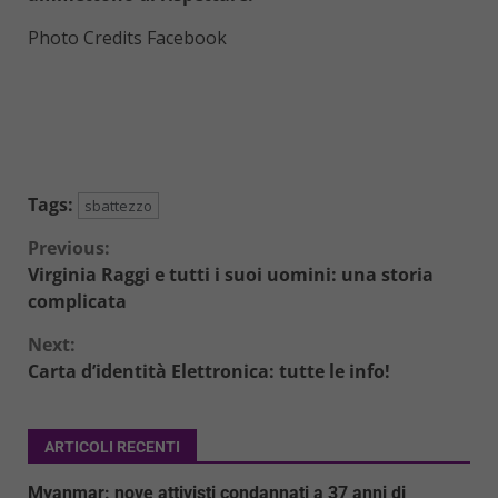
Photo Credits Facebook
Tags:
sbattezzo
Continue
Previous:
Virginia Raggi e tutti i suoi uomini: una storia
Reading
complicata
Next:
Carta d’identità Elettronica: tutte le info!
ARTICOLI RECENTI
Myanmar: nove attivisti condannati a 37 anni di