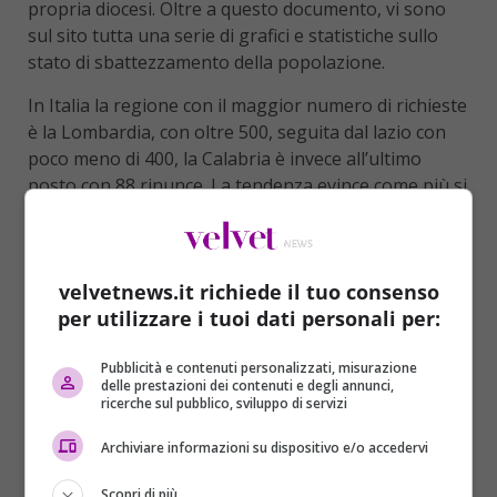
propria diocesi. Oltre a questo documento, vi sono
sul sito tutta una serie di grafici e statistiche sullo
stato di sbattezzamento della popolazione.
In Italia la regione con il maggior numero di richieste
è la Lombardia, con oltre 500, seguita dal lazio con
poco meno di 400, la Calabria è invece all’ultimo
posto con 88 rinunce. La tendenza evince come più si
scende verso il
sud Italia
, tanto più si trovano
persone attaccate alla religione.
velvetnews.it richiede il tuo consenso
per utilizzare i tuoi dati personali per:
Pubblicità e contenuti personalizzati, misurazione
delle prestazioni dei contenuti e degli annunci,
ricerche sul pubblico, sviluppo di servizi
Archiviare informazioni su dispositivo e/o accedervi
Scopri di più