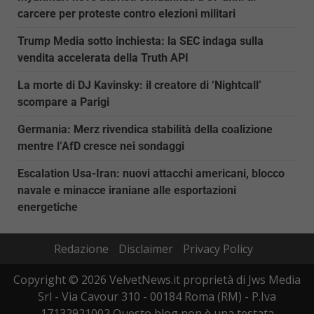
carcere per proteste contro elezioni militari
Trump Media sotto inchiesta: la SEC indaga sulla
vendita accelerata della Truth API
La morte di DJ Kavinsky: il creatore di ‘Nightcall’
scompare a Parigi
Germania: Merz rivendica stabilità della coalizione
mentre l’AfD cresce nei sondaggi
Escalation Usa-Iran: nuovi attacchi americani, blocco
navale e minacce iraniane alle esportazioni
energetiche
Redazione
Disclaimer
Privacy Policy
Copyright © 2026 VelvetNews.it proprietà di Jws Media
Srl - Via Cavour 310 - 00184 Roma (RM) - P.Iva
17132921002 Questo blog non è una testata