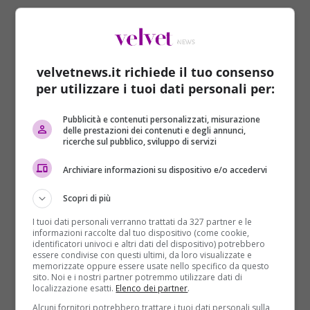
velvetnews.it richiede il tuo consenso
per utilizzare i tuoi dati personali per:
Pubblicità e contenuti personalizzati, misurazione
Non poteva mancare la pagina Facebook
delle prestazioni dei contenuti e degli annunci,
ricerche sul pubblico, sviluppo di servizi
dedicata al Principino George, Baby George ti
disprezza
, che se la prende con Salvini e lo tratta
Archiviare informazioni su dispositivo e/o accedervi
come se fosse un immigrato.La pagina satirica che
posta Meme del piccolo George e del suo “disprezzo”
Scopri di più
per i comuni mortali che non hanno i suoi privilegi
I tuoi dati personali verranno trattati da 327 partner e le
ha conquistato le simpatie di moltissimi seguaci
informazioni raccolte dal tuo dispositivo (come cookie,
identificatori univoci e altri dati del dispositivo) potrebbero
anche in Inghilterra
essere condivise con questi ultimi, da loro visualizzate e
memorizzate oppure essere usate nello specifico da questo
sito. Noi e i nostri partner potremmo utilizzare dati di
localizzazione esatti.
Elenco dei partner
.
Alcuni fornitori potrebbero trattare i tuoi dati personali sulla