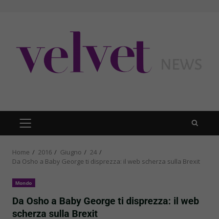
Skip
to
content
PRIMARY
MENU
Home
2016
Giugno
24
Da Osho a Baby George ti disprezza: il web scherza sulla Brexit
Mondo
Da Osho a Baby George ti disprezza: il web
scherza sulla Brexit