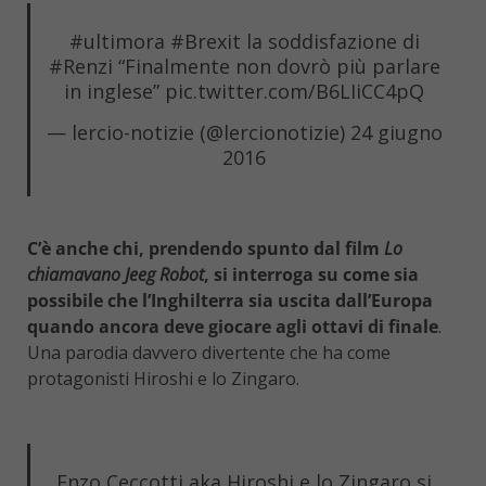
#ultimora
#Brexit
la soddisfazione di
#Renzi
“Finalmente non dovrò più parlare
in inglese”
pic.twitter.com/B6LIiCC4pQ
— lercio-notizie (@lercionotizie)
24 giugno
2016
C’è anche chi, prendendo spunto dal film
Lo
chiamavano Jeeg Robot
, si interroga su come sia
possibile che l’Inghilterra sia uscita dall’Europa
quando ancora deve giocare agli ottavi di finale
.
Una parodia davvero divertente che ha come
protagonisti Hiroshi e lo Zingaro.
Enzo Ceccotti aka Hiroshi e lo Zingaro si