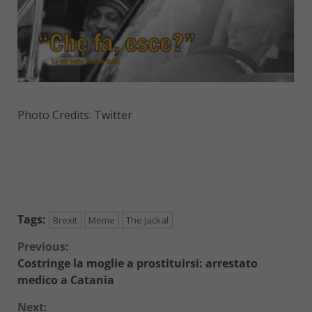
Photo Credits: Twitter
Tags:
Brexit
Meme
The Jackal
Continue
Previous:
Costringe la moglie a prostituirsi: arrestato
Reading
medico a Catania
Next: