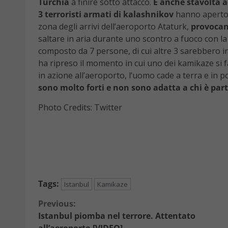
Turchia
a finire sotto attacco.
E anche stavolta ad
3 terroristi armati di kalashnikov
hanno aperto il
zona degli arrivi dell’aeroporto Ataturk,
provocan
saltare in aria durante uno scontro a fuoco con l
composto da 7 persone, di cui altre 3 sarebbero in
ha ripreso il momento in cui uno dei kamikaze si 
in azione all’aeroporto, l’uomo cade a terra e in p
sono molto forti e non sono adatta a chi è par
Photo Credits: Twitter
Tags:
Istanbul
Kamikaze
Continue
Previous:
Istanbul piomba nel terrore. Attentato
Reading