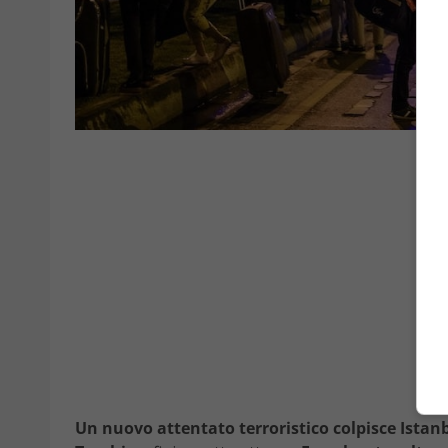
Un nuovo attentato terroristico colpisce Istan