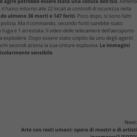
 agire potrebbe essere stata una cellula dell’Isis
. Almeno
 fuoco intorno alle 22 locali ai controlli di sicurezza nella
do almeno 36 morti e 147 feriti
. Poco dopo, si sono fatti
a polizia. Ma il commando, secondo fonti sarebbe stato
 fuga e 1 arrestata. Il video delle telecamere dell’aeroporto
fa esplodere. Dopo essere stato colpito da uno degli agenti
ochi secondi aziona la sua cinture esplosiva.
Le immagini
ticolarmente sensibile
.
Next
Arte con resti umani: opera di mostri o di artist