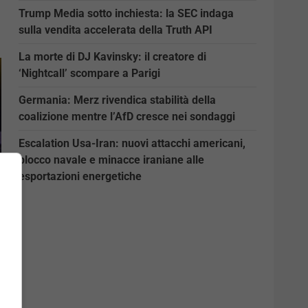
Trump Media sotto inchiesta: la SEC indaga
sulla vendita accelerata della Truth API
La morte di DJ Kavinsky: il creatore di
‘Nightcall’ scompare a Parigi
Germania: Merz rivendica stabilità della
coalizione mentre l’AfD cresce nei sondaggi
Escalation Usa-Iran: nuovi attacchi americani,
blocco navale e minacce iraniane alle
esportazioni energetiche