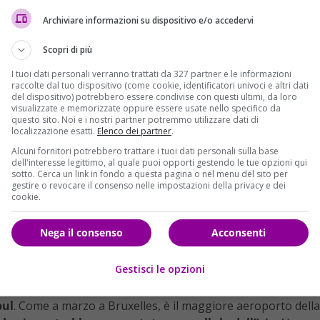
Archiviare informazioni su dispositivo e/o accedervi
Scopri di più
I tuoi dati personali verranno trattati da 327 partner e le informazioni
raccolte dal tuo dispositivo (come cookie, identificatori univoci e altri dati
del dispositivo) potrebbero essere condivise con questi ultimi, da loro
visualizzate e memorizzate oppure essere usate nello specifico da
questo sito. Noi e i nostri partner potremmo utilizzare dati di
localizzazione esatti.
Elenco dei partner
.
Alcuni fornitori potrebbero trattare i tuoi dati personali sulla base
dell'interesse legittimo, al quale puoi opporti gestendo le tue opzioni qui
sotto. Cerca un link in fondo a questa pagina o nel menu del sito per
gestire o revocare il consenso nelle impostazioni della privacy e dei
cookie.
Nega il consenso
Acconsenti
Gestisci le opzioni
bul
. Come a marzo a Bruxelles, è il maggiore aeroporto della