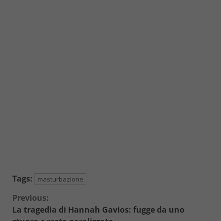
Tags:
masturbazione
Continue
Previous:
La tragedia di Hannah Gavios: fugge da uno
Reading