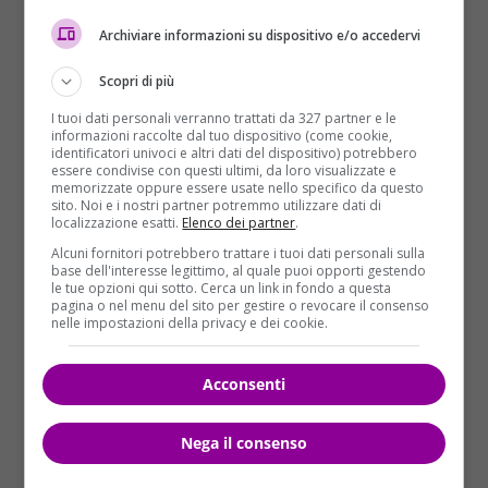
sostenuto, che non sarà un deterrente nel non
Archiviare informazioni su dispositivo e/o accedervi
ricommettere l’atto. Le studentesse sono apparse
deluse dalla sentenza che appare ingiusta perché
Scopri di più
viola la libertà di ogni donna di vivere nella serenità
I tuoi dati personali verranno trattati da 327 partner e le
di non essere molestata, non solo fisicamente, ma
informazioni raccolte dal tuo dispositivo (come cookie,
anche attraverso la visione di “contenuti
identificatori univoci e altri dati del dispositivo) potrebbero
essere condivise con questi ultimi, da loro visualizzate e
inappropriati”.
Una vicenda, questa, che insegna
memorizzate oppure essere usate nello specifico da questo
molto sul rapporto tra società e sessualità e che
sito. Noi e i nostri partner potremmo utilizzare dati di
localizzazione esatti.
Elenco dei partner
.
invita a riflettere sui confini tra lecito e illecito
.
Alcuni fornitori potrebbero trattare i tuoi dati personali sulla
base dell'interesse legittimo, al quale puoi opporti gestendo
le tue opzioni qui sotto. Cerca un link in fondo a questa
pagina o nel menu del sito per gestire o revocare il consenso
nelle impostazioni della privacy e dei cookie.
Acconsenti
Nega il consenso