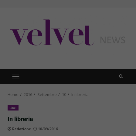
Skip
to
content
PRIMARY
MENU
Home
2016
Settembre
10
In libreria
Libri
In libreria
Redazione
10/09/2016