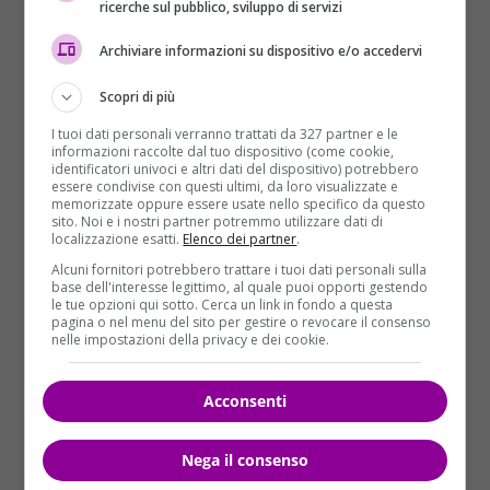
ricerche sul pubblico, sviluppo di servizi
Archiviare informazioni su dispositivo e/o accedervi
Scopri di più
I tuoi dati personali verranno trattati da 327 partner e le
informazioni raccolte dal tuo dispositivo (come cookie,
identificatori univoci e altri dati del dispositivo) potrebbero
essere condivise con questi ultimi, da loro visualizzate e
memorizzate oppure essere usate nello specifico da questo
sito. Noi e i nostri partner potremmo utilizzare dati di
localizzazione esatti.
Elenco dei partner
.
Erano due bravi ragazzi
di Emiliano Scalia e Mattia
Alcuni fornitori potrebbero trattare i tuoi dati personali sulla
Giuramento (Newton Compton):
base dell'interesse legittimo, al quale puoi opporti gestendo
le tue opzioni qui sotto. Cerca un link in fondo a questa
pagina o nel menu del sito per gestire o revocare il consenso
nelle impostazioni della privacy e dei cookie.
Fabrizio appartiene alla Napoli bene,
è figlio di un
Acconsenti
medico molto noto.
Andrea invece viene da Miano,
un quartiere di periferia, dove la camorra la fa da
Nega il consenso
padrone. S’incontrano per caso a una festa e