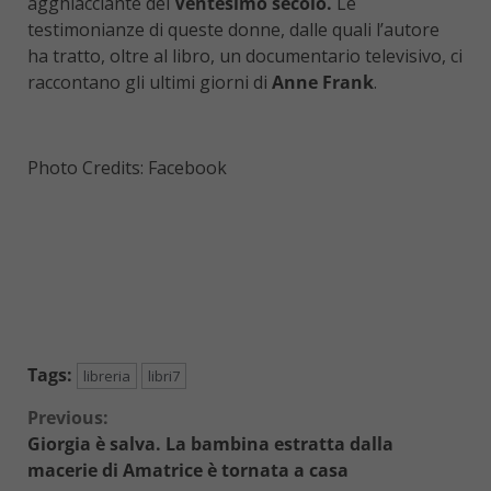
agghiacciante del
Ventesimo secolo.
Le
testimonianze di queste donne, dalle quali l’autore
ha tratto, oltre al libro, un documentario televisivo, ci
raccontano gli ultimi giorni di
Anne Frank
.
Photo Credits: Facebook
Tags:
libreria
libri7
Continue
Previous:
Giorgia è salva. La bambina estratta dalla
Reading
macerie di Amatrice è tornata a casa