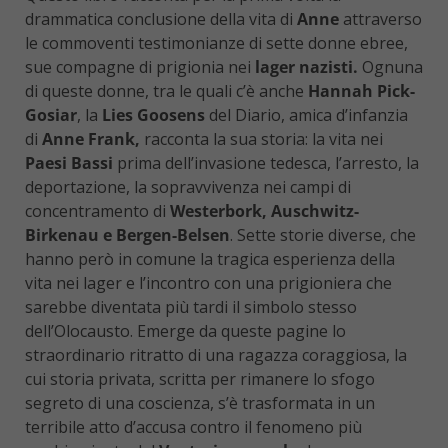
drammatica conclusione della vita di
Anne
attraverso
le commoventi testimonianze di sette donne ebree,
sue compagne di prigionia nei
lager nazisti.
Ognuna
di queste donne, tra le quali c’è anche
Hannah Pick-
Gosiar
, la
Lies Goosens
del Diario, amica d’infanzia
di
Anne Frank,
racconta la sua storia: la vita nei
Paesi Bassi
prima dell’invasione tedesca, l’arresto, la
deportazione, la sopravvivenza nei campi di
concentramento di
Westerbork, Auschwitz-
Birkenau e Bergen-Belsen
. Sette storie diverse, che
hanno però in comune la tragica esperienza della
vita nei lager e l’incontro con una prigioniera che
sarebbe diventata più tardi il simbolo stesso
dell’Olocausto. Emerge da queste pagine lo
straordinario ritratto di una ragazza coraggiosa, la
cui storia privata, scritta per rimanere lo sfogo
segreto di una coscienza, s’è trasformata in un
terribile atto d’accusa contro il fenomeno più