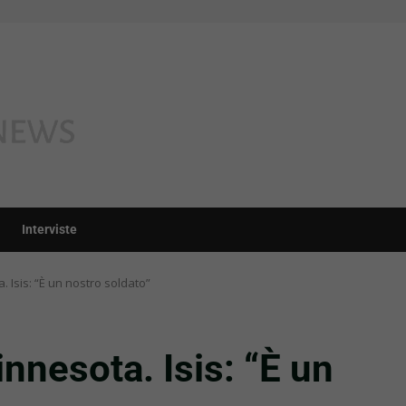
Interviste
. Isis: “È un nostro soldato”
innesota. Isis: “È un