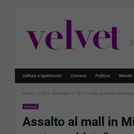
Skip
to
content
Cultura e Spettacolo
Cronaca
Politica
Mondo
Home
2016
Settembre
19
Assalto al mall in Minnesota
Cronaca
Assalto al mall in M