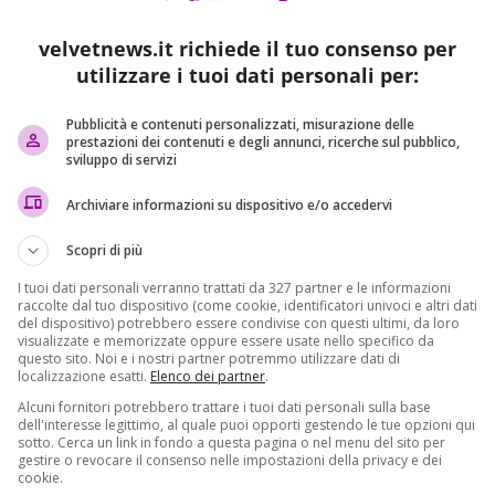
velvetnews.it richiede il tuo consenso per
a
, dove un uomo ha ferito 8 persone con un coltello nel
utilizzare i tuoi dati personali per:
on si fermano, dunque, gli attacchi contro gli
Stati Uniti
da
ldato dello Stato islamico, ha compiuto l’operazione per
Pubblicità e contenuti personalizzati, misurazione delle
a», scrive il network dell
’Isis
. L’attentatore è stato identificat
prestazioni dei contenuti e degli annunci, ricerche sul pubblico,
 suo nome:
Dahir Adan
.
Adan
era uno studente dell’
sviluppo di servizi
 di sicurezza. Infatti quando ha agito, indossava una divis
, il giornale locale della cittadina teatro dell’attacco. Prima di
Archiviare informazioni su dispositivo e/o accedervi
 al mall per comprare un iPhone 7».
Scopri di più
 ragazzo entrato nel centro commerciale ha iniziato a ferire l
I tuoi dati personali verranno trattati da 327 partner e le informazioni
tto un riferimento ad
Allah
» prima di attaccare. Lo ha detto il
raccolte dal tuo dispositivo (come cookie, identificatori univoci e altri dati
del dispositivo) potrebbero essere condivise con questi ultimi, da loro
ia locali – aggiungendo che l’aggressore chiedeva alle
visualizzate e memorizzate oppure essere usate nello specifico da
questo sito. Noi e i nostri partner potremmo utilizzare dati di
localizzazione esatti.
Elenco dei partner
.
va, subito dopo il fatto. “All’improvviso – ha raccontato un
Alcuni fornitori potrebbero trattare i tuoi dati personali sulla base
ei rumori e abbiamo pensato che qualcuno fosse caduto su
dell'interesse legittimo, al quale puoi opporti gestendo le tue opzioni qui
sotto. Cerca un link in fondo a questa pagina o nel menu del sito per
amo visto tutti venire nella nostra direzione”. Il giornale
gestire o revocare il consenso nelle impostazioni della privacy e dei
entificare l’assalitore è stata la comunità somala locale. Il
cookie.