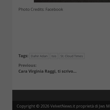
Photo Credits: Facebook
Tags:
Dahir Adan
Isis
St. Cloud Times
Continue
Previous:
Cara Virginia Raggi, ti scrivo…
Reading
Copyright © 2026 VelvetNews.it proprietà di Jws Me