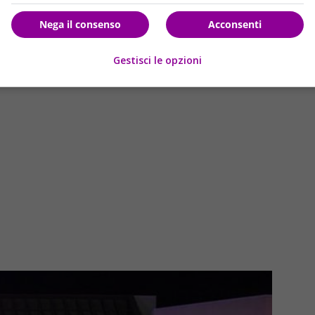
alle conoscenza della famiglia e della stessa comunità,
Adan
me uno “studente brillante” dell
‘Apollo High School
e poi
Nega il consenso
Acconsenti
Gestisci le opzioni