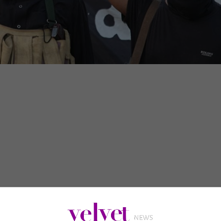
 commerciale in Minnesota. L’autore aveva detto che sarebbe