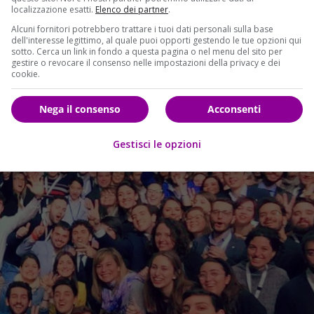
capo di un team che si prefigge lo scopo di digitalizzare il
localizzazione esatti.
Elenco dei partner
.
Alcuni fornitori potrebbero trattare i tuoi dati personali sulla base
dell'interesse legittimo, al quale puoi opporti gestendo le tue opzioni qui
sotto. Cerca un link in fondo a questa pagina o nel menu del sito per
gestire o revocare il consenso nelle impostazioni della privacy e dei
cookie.
Nega il consenso
Acconsenti
Gestisci le opzioni