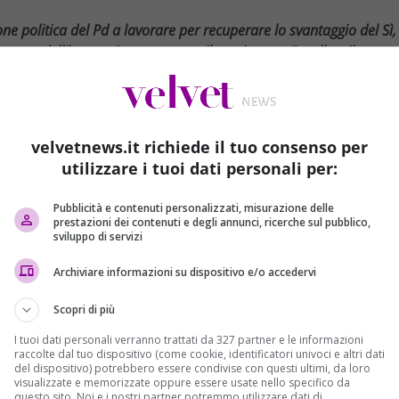
ne politica del Pd a lavorare per recuperare lo svantaggio del Sì,
orme e dell’innovazione e attacca il movimento 5 stelle e il
corda che dall’ultimo dibattito con il costituzionalista
del fronte del No al referendum, “
è finalmente emerso che non
velvetnews.it richiede il tuo consenso per
c’era una preoccupazione un tantino esagerata”. Sul referendum
utilizzare i tuoi dati personali per:
ida pazzesca, una scelta decisiva per rendere l’Italia più forte in
o capillare dei più giovani
“. Il premier ricorda poi i traguardi
Pubblicità e contenuti personalizzati, misurazione delle
mo fatto la legge sul dopo di noi, le unioni civili, abbiamo
prestazioni dei contenuti e degli annunci, ricerche sul pubblico,
te cose bisognerebbe essere orgogliosi di far parte del Partito
sviluppo di servizi
a
“. La politica, spiega, “
non si fa per partecipare ai talk show,
Archiviare informazioni su dispositivo e/o accedervi
soprattutto guardando al futuro.
Shimon Peres, dice
orni scorsi
, “
ha chiesto di investire in sicurezza e armamenti ma
Scopri di più
l suo popolo. Vorrei invitarvi ad amare i grandi del passato, ad
I tuoi dati personali verranno trattati da 327 partner e le informazioni
apacita’ di innovare
“. L’innovazione deve essere uno dei
raccolte dal tuo dispositivo (come cookie, identificatori univoci e altri dati
zione possiamo rovesciare il nostro Paese, se passiamo dal
del dispositivo) potrebbero essere condivise con questi ultimi, da loro
visualizzate e memorizzate oppure essere usate nello specifico da
afferma ricordando la nomina governativa di
Diego
questo sito. Noi e i nostri partner potremmo utilizzare dati di