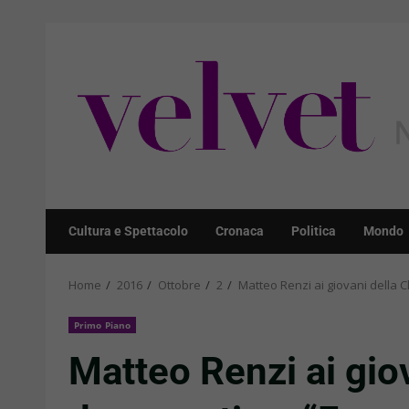
Skip
to
content
Cultura e Spettacolo
Cronaca
Politica
Mondo
Home
2016
Ottobre
2
Matteo Renzi ai giovani della C
Primo Piano
Matteo Renzi ai gio