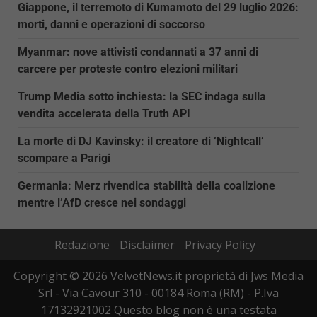
Giappone, il terremoto di Kumamoto del 29 luglio 2026:
morti, danni e operazioni di soccorso
Myanmar: nove attivisti condannati a 37 anni di
carcere per proteste contro elezioni militari
Trump Media sotto inchiesta: la SEC indaga sulla
vendita accelerata della Truth API
La morte di DJ Kavinsky: il creatore di ‘Nightcall’
scompare a Parigi
Germania: Merz rivendica stabilità della coalizione
mentre l’AfD cresce nei sondaggi
Redazione
Disclaimer
Privacy Policy
Copyright © 2026 VelvetNews.it proprietà di Jws Media
Srl - Via Cavour 310 - 00184 Roma (RM) - P.Iva
17132921002 Questo blog non è una testata