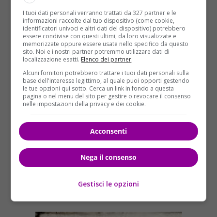
conosciuta sul set de
L
a scelta di Laura
, dalla quale ha
I tuoi dati personali verranno trattati da 327 partner e le
avuto un figlio, Nico, nato il 4 maggio 2009. Quando
informazioni raccolte dal tuo dispositivo (come cookie,
gli abbiamo rivolto la fatidica domanda
“Quale libro
identificatori univoci e altri dati del dispositivo) potrebbero
essere condivise con questi ultimi, da loro visualizzate e
hai in questo momento sul comodino?”
, ci ha
memorizzate oppure essere usate nello specifico da questo
risposto così:
“Sto leggendo
Uccidi il padre
”
.
sito. Noi e i nostri partner potremmo utilizzare dati di
localizzazione esatti.
Elenco dei partner
.
Alcuni fornitori potrebbero trattare i tuoi dati personali sulla
base dell'interesse legittimo, al quale puoi opporti gestendo
le tue opzioni qui sotto. Cerca un link in fondo a questa
pagina o nel menu del sito per gestire o revocare il consenso
nelle impostazioni della privacy e dei cookie.
Acconsenti
Nega il consenso
Gestisci le opzioni