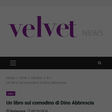
Skip
to
content
PRIMARY
MENU
Home
2016
Ottobre
9
Un libro sul comodino di Dino Abbrescia
Libri
Un libro sul comodino di Dino Abbrescia
Redazione
09/10/2016