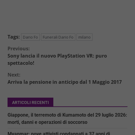
Tags:
Dario Fo
Funerali Dario Fo
milano
Continue
Previous:
Sony lancia il nuovo PlayStation VR: puro
Reading
spettacolo!
Next:
Arriva la pensione in anticipo dal 1 Maggio 2017
ARTICOLI RECENTI
Giappone, il terremoto di Kumamoto del 29 luglio 2026:
morti, danni e operazioni di soccorso
Myanmar: nove attivisti condannati a 37 anni di