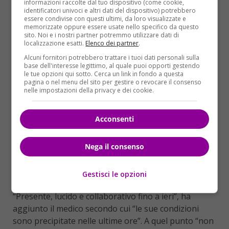
informazioni raccolte dal tuo dispositivo (come cookie,
identificatori univoci e altri dati del dispositivo) potrebbero
essere condivise con questi ultimi, da loro visualizzate e
memorizzate oppure essere usate nello specifico da questo
sito. Noi e i nostri partner potremmo utilizzare dati di
localizzazione esatti.
Elenco dei partner
.
Alcuni fornitori potrebbero trattare i tuoi dati personali sulla
Qualche commento controcorrente arriva anche
base dell'interesse legittimo, al quale puoi opporti gestendo
dalla stampa: Il Giornale ha titolato “
Dario fu
” con il
le tue opzioni qui sotto. Cerca un link in fondo a questa
pagina o nel menu del sito per gestire o revocare il consenso
sommario: “
Fu repubblichino, fu amico degli estremisti e
nelle impostazioni della privacy e dei cookie.
fu tra i firmatari del manifesto contro
Calabresi
. E poi
grillino. Ma ora tutti lo celebrano in pompa magna
“.
Fo è
Acconsenti
morto per “un’insufficienza respiratoria causata da una
patologia polmonare di cui era sofferente da anni
“, ha
Nega il consenso
spiegato ieri il suo medico curante,
Delfino Luigi
Legnani
, direttore del reparto di pneumatologia
dell’ospedale Sacco di Milano dove il drammaturgo
Gestisci le opzioni
era “ricoverato da una quindicina di giorni”.
“Presente, lucido e collaborativo fino a ieri”, ha
aggiunto il medico secondo cui “le sue condizioni
sono precipitate nelle ultime ore”. A quel punto “non