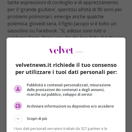
tante espressioni di cordoglio e di apprezzamento
per il ‘grande giullare’, spentosi all’età di 90 anni per
problemi polmonari, emerge anche qualche
polemica: giovedì sera, il figlio Jacopo si è tolto un
sassolino su Facebook. “
Sì, adesso sono tutti a
celebrare Dario. Dopo una vita che han fatto di tutto per
censurarlo e colpirlo in tutti i modi. Vaffanculo. Onore a
Brunetta
che ha detto che mio padre non gli è mai
piaciuto”. “Anche Milano che adesso lo celebra non gli ha
velvetnews.it richiede il tuo consenso
mai voluto dare uno spazio
“, ha aggiunto.
per utilizzare i tuoi dati personali per:
Pubblicità e contenuti personalizzati, misurazione
delle prestazioni dei contenuti e degli annunci,
ricerche sul pubblico, sviluppo di servizi
Archiviare informazioni su dispositivo e/o accedervi
Scopri di più
I tuoi dati personali verranno trattati da 327 partner e le