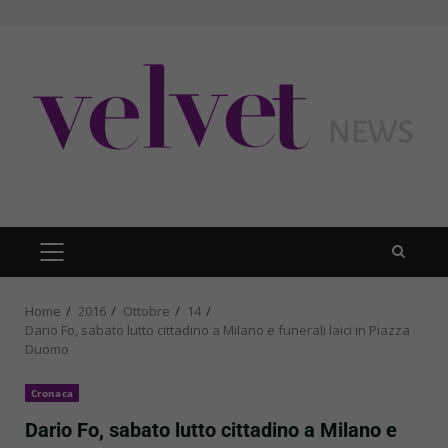
Skip
to
content
PRIMARY
MENU
Home
2016
Ottobre
14
Dario Fo, sabato lutto cittadino a Milano e funerali laici in Piazza
Duomo
Cronaca
Dario Fo, sabato lutto cittadino a Milano e