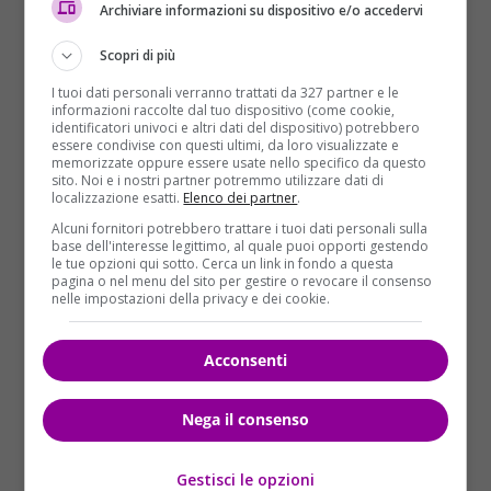
spesso lasciato a valori preimpostati. Come
Archiviare informazioni su dispositivo e/o accedervi
proteggersi? La soluzione più ovvia è disattivare la
Scopri di più
segreteria telefonica. Chi non può rinunciarvi, deve
impostare un codice personalizzato. La terza
I tuoi dati personali verranno trattati da 327 partner e le
informazioni raccolte dal tuo dispositivo (come cookie,
possibile soluzione è attivare l’autenticazione a due
identificatori univoci e altri dati del dispositivo) potrebbero
fattori per le app che dispongono di tale opzione,
essere condivise con questi ultimi, da loro visualizzate e
memorizzate oppure essere usate nello specifico da questo
come Telegram. Ma c’è di più: secondo InTheCyber
sito. Noi e i nostri partner potremmo utilizzare dati di
esistono anche tecniche più avanzate per entrare
localizzazione esatti.
Elenco dei partner
.
nelle segreterie altrui, come emulare l’identificativo
Alcuni fornitori potrebbero trattare i tuoi dati personali sulla
di chiamata con una delle tante app disponibili per
base dell'interesse legittimo, al quale puoi opporti gestendo
le tue opzioni qui sotto. Cerca un link in fondo a questa
iOS e Android.
pagina o nel menu del sito per gestire o revocare il consenso
nelle impostazioni della privacy e dei cookie.
La falla di sicurezza è stata segnalata dai ricercatori
sia agli operatori telefonici italiani sia agli
Acconsenti
sviluppatori delle diverse app. “Nessuna risposta
dagli operatori” – ha dichiarato
Lino Buono
, Head of
R&D di InTheCyber, a DDay – “Solo Whatsapp ci ha
Nega il consenso
scritto scaricando la responsabilità sugli operatori”.
Gestisci le opzioni