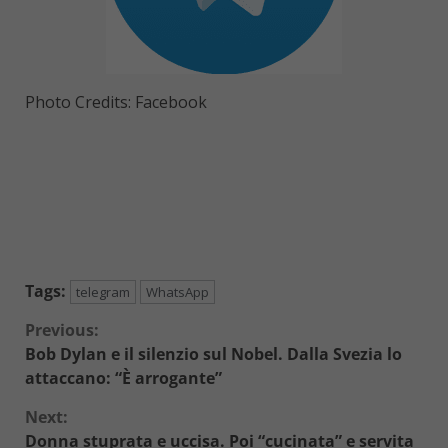
Photo Credits: Facebook
Tags:
telegram
WhatsApp
Continue
Previous:
Bob Dylan e il silenzio sul Nobel. Dalla Svezia lo
Reading
attaccano: “È arrogante”
Next:
Donna stuprata e uccisa. Poi “cucinata” e servita