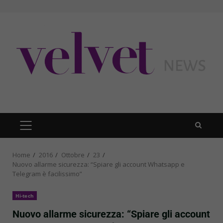
Skip
to
content
PRIMARY
MENU
Home
2016
Ottobre
23
Nuovo allarme sicurezza: “Spiare gli account Whatsapp e
Telegram è facilissimo”
Hi-tech
Nuovo allarme sicurezza: “Spiare gli account