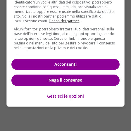
identificatori univoci e altri dati del dispositivo) potrebbero
avvenuta l’esplosione presentano evidenti crepe. La
essere condivise con questi ultimi, da loro visualizzate e
memorizzate oppure essere usate nello specifico da questo
forza d’urto dello scoppio ha anche divelto le
sito. Noi e i nostri partner potremmo utilizzare dati di
tapparelle e le grate delle finestre che affacciano sul
localizzazione esatti.
Elenco dei partner
.
terrazzo interno del palazzo. Si stanno compiendo le
Alcuni fornitori potrebbero trattare i tuoi dati personali sulla
base dell'interesse legittimo, al quale puoi opporti gestendo
verifiche negli appartamenti vicini a quello in cui è
le tue opzioni qui sotto. Cerca un link in fondo a questa
avvenuto l’esplosione per valutare eventuali danni.
pagina o nel menu del sito per gestire o revocare il consenso
nelle impostazioni della privacy e dei cookie.
Con ogni probabilità,
sarà necessaria una perizia
di uno strutturista sulla stabilità dell’edificio
. Per
ricostruire l’esatta dinamica dell’incidente si
Acconsenti
attendono i verbali dei vigili del fuoco impegnati sul
posto.
Nega il consenso
Gestisci le opzioni