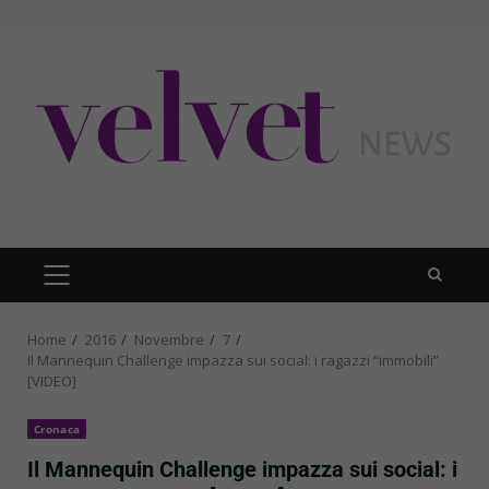
Skip
to
content
PRIMARY
MENU
Home
2016
Novembre
7
Il Mannequin Challenge impazza sui social: i ragazzi “immobili”
[VIDEO]
Cronaca
Il Mannequin Challenge impazza sui social: i