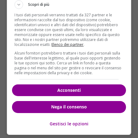
come se istantaneamente tutto si fermasse…E le
Scopri di più
persone non fossero che manichini immobili. Un pò
I tuoi dati personali verranno trattati da 327 partner e le
come “un due tre stella!” riveduto e corretto per l’era
informazioni raccolte dal tuo dispositivo (come cookie,
social. Dalla sfilata sul red carpet a una sessione di
identificatori univoci e altri dati del dispositivo) potrebbero
essere condivise con questi ultimi, da loro visualizzate e
allenamento di nuoto: sono ormai centinaia i video
memorizzate oppure essere usate nello specifico da questo
sul web per un sempre più raffinato “Mannequin
sito. Noi e i nostri partner potremmo utilizzare dati di
localizzazione esatti.
Elenco dei partner
.
challenge”.
Alcuni fornitori potrebbero trattare i tuoi dati personali sulla
base dell'interesse legittimo, al quale puoi opporti gestendo
le tue opzioni qui sotto. Cerca un link in fondo a questa
pagina o nel menu del sito per gestire o revocare il consenso
nelle impostazioni della privacy e dei cookie.
Acconsenti
Nega il consenso
Gestisci le opzioni