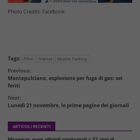
Photo Credits: Facebook
Tags:
Fillon
Francia
Nicolas Sarkozy
Continue
Previous:
Montepulciano, esplosione per fuga di gas: sei
Reading
feriti
Next:
Lunedì 21 novembre, le prime pagine dei giornali
ARTICOLI RECENTI
Myanmar: nove attivisti condannati a 37 anni di