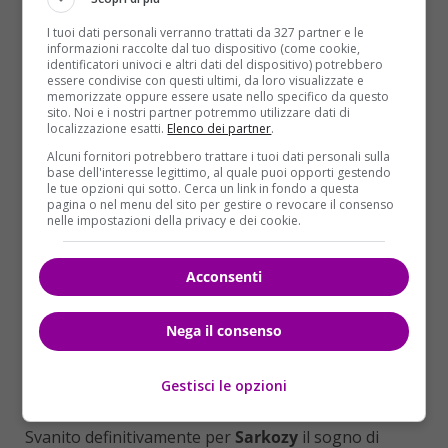
ballottaggio dell’
Eliseo
. Tuttavia il suo sfidante non
si arrende e annuncia che lotterà fino alla fine. La
I tuoi dati personali verranno trattati da 327 partner e le
grande sorpresa del primo turno delle primarie non
informazioni raccolte dal tuo dispositivo (come cookie,
identificatori univoci e altri dati del dispositivo) potrebbero
è stata soltanto la vittoria del candidato meno
essere condivise con questi ultimi, da loro visualizzate e
favorito, ma anche l’affluenza molto alta ai seggi.
memorizzate oppure essere usate nello specifico da questo
sito. Noi e i nostri partner potremmo utilizzare dati di
localizzazione esatti.
Elenco dei partner
.
Alcuni fornitori potrebbero trattare i tuoi dati personali sulla
base dell'interesse legittimo, al quale puoi opporti gestendo
le tue opzioni qui sotto. Cerca un link in fondo a questa
pagina o nel menu del sito per gestire o revocare il consenso
nelle impostazioni della privacy e dei cookie.
Acconsenti
Nega il consenso
Gestisci le opzioni
Svanito definitivamente per
Sarkozy
il sogno di