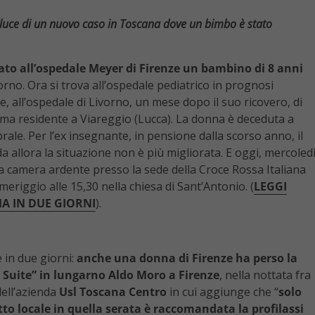
 luce di un nuovo caso in Toscana dove un bimbo è stato
ato all’ospedale Meyer di Firenze un bambino di 8 anni
vorno. Ora si trova all’ospedale pediatrico in prognosi
e, all’ospedale di Livorno, un mese dopo il suo ricovero, di
i, ma residente a Viareggio (Lucca). La donna è deceduta a
rale. Per l’ex insegnante, in pensione dalla scorso anno, il
 da allora la situazione non è più migliorata. E oggi, mercoled
 la camera ardente presso la sede della Croce Rossa Italiana
meriggio alle 15,30 nella chiesa di Sant’Antonio. (
LEGGI
A IN DUE GIORNI
).
 in due giorni:
anche una donna di Firenze ha perso la
r Suite” in lungarno Aldo Moro a Firenze
, nella nottata fra
ell’azienda
Usl Toscana Centro
in cui aggiunge che “
solo
to locale in quella serata è raccomandata la profilassi