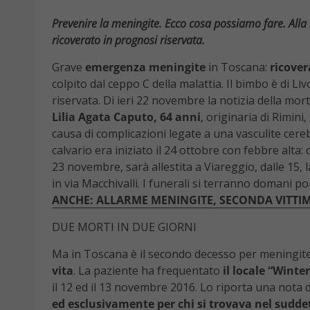
Prevenire la meningite. Ecco cosa possiamo fare. Alla
ricoverato in prognosi riservata.
Grave
emergenza
meningite
in Toscana:
ricover
colpito dal ceppo C della malattia. Il bimbo è di Li
riservata. Di ieri 22 novembre la notizia della mort
Lilia Agata Caputo, 64 anni
, originaria di Rimin
causa di complicazioni legate a una vasculite cereb
calvario era iniziato il 24 ottobre con febbre alta:
23 novembre, sarà allestita a Viareggio, dalle 15,
in via Macchivalli. I funerali si terranno domani po
ANCHE: ALLARME MENINGITE, SECONDA VITTIM
DUE MORTI IN DUE GIORNI
Ma in Toscana è il secondo decesso per meningite
vita
. La paziente ha frequentato
il locale “Winte
il 12 ed il 13 novembre 2016. Lo riporta una nota d
ed esclusivamente per chi si trovava nel suddet