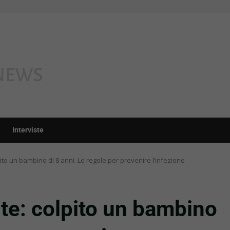
Interviste
to un bambino di 8 anni. Le regole per prevenire l’infezione
e: colpito un bambino