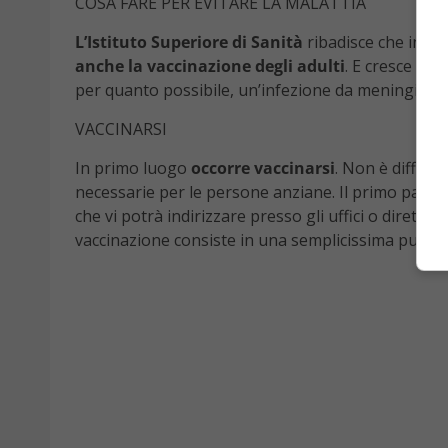
COSA FARE PER EVITARE LA MALATTIA
L’Istituto Superiore di Sanità
ribadisce che in T
anche la vaccinazione degli adulti
. E cresce la
per quanto possibile, un’infezione da meningite.
VACCINARSI
In primo luogo
occorre vaccinarsi
. Non è difficile
necessarie per le persone anziane. Il primo pass
che vi potrà indirizzare presso gli uffici o direttame
vaccinazione consiste in una semplicissima puntur