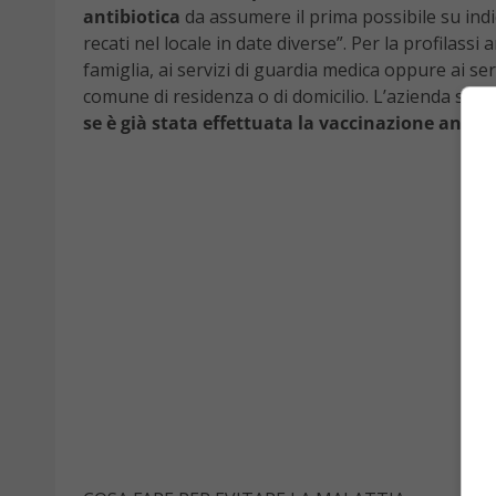
antibiotica
da assumere il prima possibile su indi
recati nel locale in date diverse”. Per la profilassi
famiglia, ai servizi di guardia medica oppure ai se
comune di residenza o di domicilio. L’azienda sanit
se è già stata effettuata la vaccinazione anti