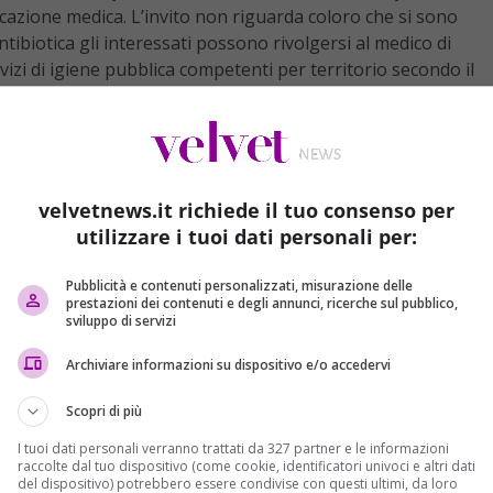
cazione medica. L’invito non riguarda coloro che si sono
 antibiotica gli interessati possono rivolgersi al medico di
rvizi di igiene pubblica competenti per territorio secondo il
aria ricorda che “
la profilassi dovrà essere eseguita anche
-meningococcica
“.
velvetnews.it richiede il tuo consenso per
utilizzare i tuoi dati personali per:
Pubblicità e contenuti personalizzati, misurazione delle
prestazioni dei contenuti e degli annunci, ricerche sul pubblico,
sviluppo di servizi
Archiviare informazioni su dispositivo e/o accedervi
Scopri di più
I tuoi dati personali verranno trattati da 327 partner e le informazioni
raccolte dal tuo dispositivo (come cookie, identificatori univoci e altri dati
del dispositivo) potrebbero essere condivise con questi ultimi, da loro