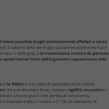
il meno possibile luoghi estremamente affollati e senza
però: il batterio della meningite sopravvive pochissimo fuori
el naso o nella gola, e
la trasmissione avviene da persona
a questi batteri fuori dell’organismo sopravvivono solo
pare
la febbre
e uno stato di spossatezza che ricorda
sta
che può diventare forte, compare
rigidità muscolare
e
esentano sintomi gravi come perdita di conoscenza,
 è chiamare subito il medico o il 118: un intervento di