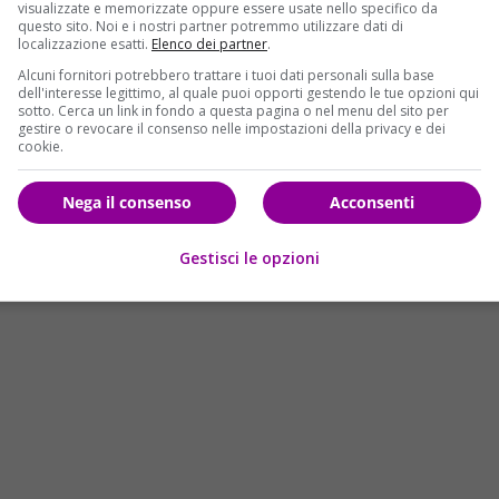
visualizzate e memorizzate oppure essere usate nello specifico da
questo sito. Noi e i nostri partner potremmo utilizzare dati di
localizzazione esatti.
Elenco dei partner
.
oscana non bisogna abbassare la guardia e che è
necessaria
 necessità di comprendere cosa occorre fare per prevenire,
Alcuni fornitori potrebbero trattare i tuoi dati personali sulla base
dell'interesse legittimo, al quale puoi opporti gestendo le tue opzioni qui
sotto. Cerca un link in fondo a questa pagina o nel menu del sito per
gestire o revocare il consenso nelle impostazioni della privacy e dei
cookie.
 e lo si può fare a tutte le età, fatte salve le cautele
Nega il consenso
Acconsenti
o da compiere è
parlarne col proprio medico di famiglia
nte gli infermieri dell’Asl preposti al servizio. La
Gestisci le opzioni
a sul braccio.