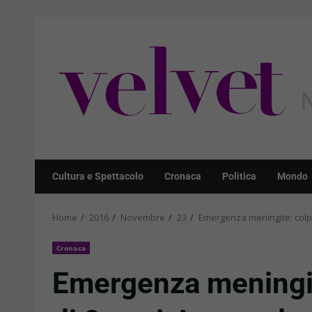
Skip
to
content
Cultura e Spettacolo
Cronaca
Politica
Mondo
Home
2016
Novembre
23
Emergenza meningite: colpi
Cronaca
Emergenza meningit