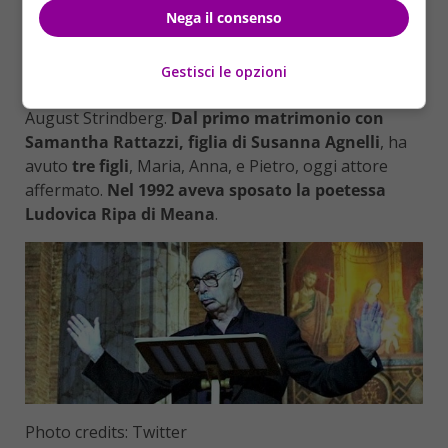
nel 2009 per Rizzoli,
Il vizio di leggere
).
Nega il consenso
Appassionato di musica
, Vittorio Sermonti ha
scritto su Mozart, Lorenzo Da Ponte, Emanuel
Gestisci le opzioni
Schikaneder, Pietro Metastasio, Ettore Petrolini,
August Strindberg.
Dal primo matrimonio con
Samantha Rattazzi, figlia di Susanna Agnelli
, ha
avuto
tre figli
, Maria, Anna, e Pietro, oggi attore
affermato.
Nel 1992 aveva sposato la poetessa
Ludovica Ripa di Meana
.
Photo credits: Twitter