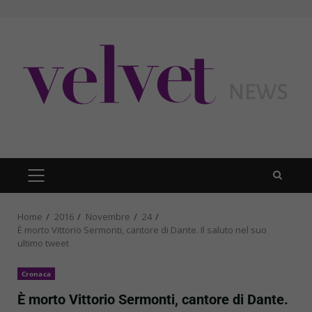
Skip
to
content
PRIMARY
MENU
Home
2016
Novembre
24
È morto Vittorio Sermonti, cantore di Dante. Il saluto nel suo
ultimo tweet
Cronaca
È morto Vittorio Sermonti, cantore di Dante.