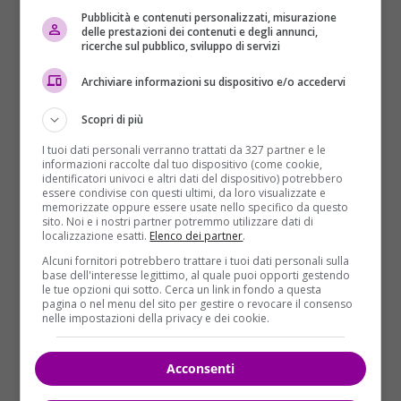
Pubblicità e contenuti personalizzati, misurazione
delle prestazioni dei contenuti e degli annunci,
ricerche sul pubblico, sviluppo di servizi
Archiviare informazioni su dispositivo e/o accedervi
Scopri di più
Nella lunga carriera,
Sermonti ha firmato 120 regie
per la radio
, lavorando con i più grandi attori
I tuoi dati personali verranno trattati da 327 partner e le
informazioni raccolte dal tuo dispositivo (come cookie,
italiani, da Renzo Ricci a
Vittorio Gassman
, da
identificatori univoci e altri dati del dispositivo) potrebbero
Carmelo Bene
a
Paolo Poli
, e a
Valeria Moriconi
.
essere condivise con questi ultimi, da loro visualizzate e
memorizzate oppure essere usate nello specifico da questo
Ha scritto romanzi (
La bambina Europa
;
Giorni
sito. Noi e i nostri partner potremmo utilizzare dati di
travestiti da giorni
;
Novella storica su come Pierrot Badini
localizzazione esatti.
Elenco dei partner
.
sparasse le sue ultime cartucce
), racconti (
Il tempo fra
Alcuni fornitori potrebbero trattare i tuoi dati personali sulla
base dell'interesse legittimo, al quale puoi opporti gestendo
cane e lupo
), saggi.
Alla passione per Dante ha
le tue opzioni qui sotto. Cerca un link in fondo a questa
dedicato in particolare tre volumi in forma di
pagina o nel menu del sito per gestire o revocare il consenso
nelle impostazioni della privacy e dei cookie.
racconto critico
(
L’Inferno di Dante
, Rizzoli 1988;
Il
Purgatorio di Dante
, 1990;
Il Paradiso di Dante
, 1993).
Ma ha pubblicato anche
versi di poesia
(
Ho bevuto e
Acconsenti
visto il ragno.
Cento pezzi facili
, Il Saggiatore, 1999 e