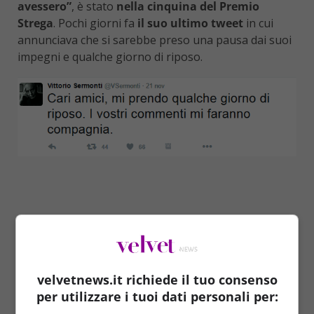
avessero”
, è stato
nella cinquina del Premio
Strega
. Pochi giorni fa
il suo ultimo tweet
in cui
annunciava che si sarebbe preso una pausa dai suoi
impegni e qualche giorno di riposo.
velvetnews.it richiede il tuo consenso
per utilizzare i tuoi dati personali per: