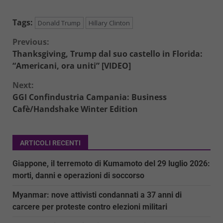
Tags:
Donald Trump
Hillary Clinton
Continue
Previous:
Thanksgiving, Trump dal suo castello in Florida:
Reading
“Americani, ora uniti” [VIDEO]
Next:
GGI Confindustria Campania: Business
Cafè/Handshake Winter Edition
ARTICOLI RECENTI
Giappone, il terremoto di Kumamoto del 29 luglio 2026:
morti, danni e operazioni di soccorso
Myanmar: nove attivisti condannati a 37 anni di
carcere per proteste contro elezioni militari