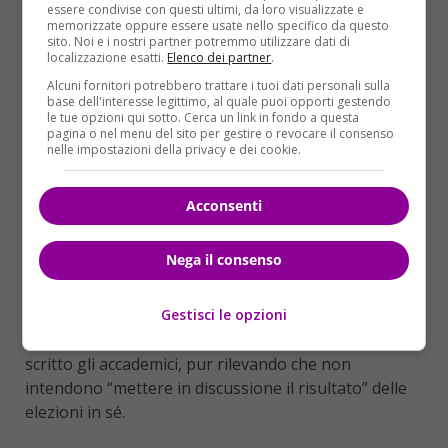
essere condivise con questi ultimi, da loro visualizzate e
memorizzate oppure essere usate nello specifico da questo
“Sono interessato a verificare il voto”, ha detto
sito. Noi e i nostri partner potremmo utilizzare dati di
Barbara Simons
, consulente della Commissione
localizzazione esatti.
Elenco dei partner
.
elettorale statunitense ed esperta di voto
Alcuni fornitori potrebbero trattare i tuoi dati personali sulla
elettronico. “Abbiamo bisogno di una verifica sulle
base dell'interesse legittimo, al quale puoi opporti gestendo
le tue opzioni qui sotto. Cerca un link in fondo a questa
schede elettorali”, ha dichiarato al
Guardian
. Sono
pagina o nel menu del sito per gestire o revocare il consenso
moltissimi i professori specializzati in sicurezza
nelle impostazioni della privacy e dei cookie.
informatica, che hanno, oltretutto, firmato una
lettera aperta ai leader del Congresso, esprimendo
Acconsenti
“profondo turbamento” a causa di segnalazioni di
interferenze straniere, chiedendo un rapido
Nega il consenso
intervento dei parlamentari. “Il nostro paese ha
bisogno di una accurata indagine pubblica del
Gestisci le opzioni
Congresso sul ruolo che le potenze straniere hanno
giocato nei mesi precedenti fino a novembre”, hanno
scritto gli accademici, pur rilevando che non
intendono “mettere in discussione il risultato” delle
elezioni in sé.