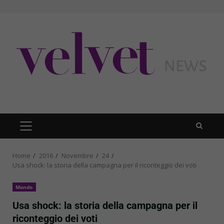
Skip
to
content
PRIMARY
MENU
Home
2016
Novembre
24
Usa shock: la storia della campagna per il riconteggio dei voti
Mondo
Usa shock: la storia della campagna per il
riconteggio dei voti