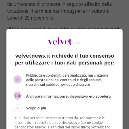
da un’ondata di proteste in seguito all’esito della
votazione. Il termine per impugnare i risultati è
venerdì 25 novembre.
Jill
ha ammesso di aver agito a causa di “convincenti
prove circa anomalie di voto” e che l’analisi dei dati
aveva indicato “differenze significative nel voto
totale”. “Queste preoccupazioni devono essere
velvetnews.it richiede il tuo consenso
esaminate prima che le elezioni presidenziali
per utilizzare i tuoi dati personali per:
vengano certificate”, aveva detto aggiungendo
“meritiamo elezioni di cui ci si possa fidare”. La mossa
Pubblicità e contenuti personalizzati, misurazione
della candidata dei verdi arriva tra le crescenti
delle prestazioni dei contenuti e degli annunci,
richieste di conteggi e verifiche dei risultati elettorali
ricerche sul pubblico, sviluppo di servizi
da parte di gruppi di accademici e attivisti, i quali
Archiviare informazioni su dispositivo e/o accedervi
sostengono che gli hacker stranieri potrebbero aver
interferito con i sistemi di voto. I gruppi in questione
Scopri di più
stanno sollecitando
Hillary Clinton
a unirsi alla loro
I tuoi dati personali verranno trattati da 327 partner e le
causa. I sostenitori della causa si sono riuniti su
informazioni raccolte dal tuo dispositivo (come cookie,
Twitter sotto l’hashtag
#AuditTheVote
.
identificatori univoci e altri dati del dispositivo) potrebbero