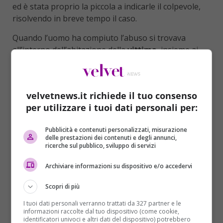
ed è stata proprio la piccola a indicarle il colpevole,
risolvendo in breve tempo il caso.
Quando l’uomo ha compiuto l’abuso si trovava
all’interno dell’abitazione della
vittima
, insieme ai
genitori
della bambina e altri ospiti che in quel
momento erano presenti nell’appartamento.
Nonostante ci fossero diverse persone, la bimba ha
velvetnews.it richiede il tuo consenso
saputo riconoscere con prontezza chi le aveva
per utilizzare i tuoi dati personali per:
procurato le
lesioni
, dopo essere stata interrogata
dalla madre. L’uomo, ormai alle strette, ha tentato la
Pubblicità e contenuti personalizzati, misurazione
fuga
, precipitandosi fuori nella speranza di
delle prestazioni dei contenuti e degli annunci,
dileguarsi. Tuttavia a nulla è servita la sua corsa
ricerche sul pubblico, sviluppo di servizi
perché è stato immediatamente intercettato dalle
Archiviare informazioni su dispositivo e/o accedervi
forze dell’ordine.
Scopri di più
A occupasi del caso sono stati gli uomini della
Squadra Mobile
specializzati in
reati sessuali
I tuoi dati personali verranno trattati da 327 partner e le
informazioni raccolte dal tuo dispositivo (come cookie,
contro i
minori
. L’aggressore, al momento del
identificatori univoci e altri dati del dispositivo) potrebbero