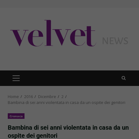
Skip
to
content
PRIMARY
MENU
Home
2016
Dicembre
2
Bambina di sei anni violentata in casa da un ospite dei genitori
Cronaca
Bambina di sei anni violentata in casa da un
ospite dei genitori