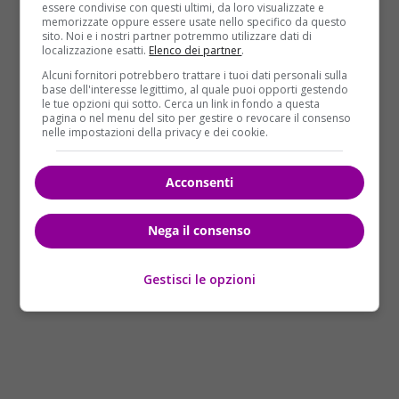
fermo, riportava ancora le tracce dell’abuso che
essere condivise con questi ultimi, da loro visualizzate e
memorizzate oppure essere usate nello specifico da questo
aveva compiuto, provando di fatto la sua
sito. Noi e i nostri partner potremmo utilizzare dati di
colpevolezza. Così è stato portato prima in questura
localizzazione esatti.
Elenco dei partner
.
e poi in carcere. L’arresto è stato disposto dal
Alcuni fornitori potrebbero trattare i tuoi dati personali sulla
sostituto procuratore
Davide Ercolani
. La bambina,
base dell'interesse legittimo, al quale puoi opporti gestendo
le tue opzioni qui sotto. Cerca un link in fondo a questa
invece, è stata portata al
Pronto Soccorso
per
pagina o nel menu del sito per gestire o revocare il consenso
ricevere le cure necessarie dopo la
violenza
subita.
nelle impostazioni della privacy e dei cookie.
La soluzione del caso è stata molto semplice grazie
alla cristallizzazione delle prove scientifiche in loco,
Acconsenti
ma gli inquirenti avrebbero voluto mantenere un
maggiore riserbo su questo episodio.
Nega il consenso
Gestisci le opzioni