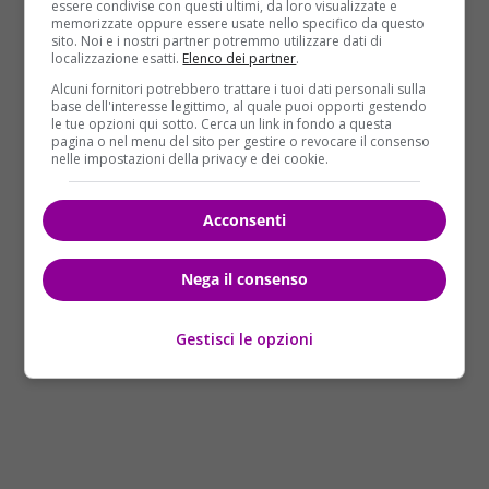
in possesso delle Fiat 500, nelle quali
essere condivise con questi ultimi, da loro visualizzate e
memorizzate oppure essere usate nello specifico da questo
manomettevano il computer di bordo con il relativo
sito. Noi e i nostri partner potremmo utilizzare dati di
dispositivo di geo-localizzazione (ed anche un
localizzazione esatti.
Elenco dei partner
.
secondo dispositivo di geo-localizzazione installato
Alcuni fornitori potrebbero trattare i tuoi dati personali sulla
dalla società titolare del servizio alla luce dei primi
base dell'interesse legittimo, al quale puoi opporti gestendo
le tue opzioni qui sotto. Cerca un link in fondo a questa
furti subiti), rendendole invisibili alla sala operativa
pagina o nel menu del sito per gestire o revocare il consenso
dell’azienda. A quel punto, la Fiat 500 veniva portata
nelle impostazioni della privacy e dei cookie.
nel napoletano, smontata rapidamente in tutte le
sue componenti e avviata al mercato parallelo dei
Acconsenti
pezzi di ricambio.
Nega il consenso
Gestisci le opzioni