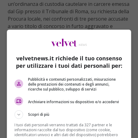
un’ordinanza di custodia cautelare in carcere emessa
dal Gip presso il Tribunale di Roma, su richiesta della
Procura locale, nei confronti di tre persone accusate
a vario titolo di concorso in furto aggravato e
continuato, indebito utilizzo di carta di credito e
simulazione di reato aggravata e continuata.
L’indagine è stata avviata nel giugno del 2015, su
velvetnews.it richiede il tuo consenso
denuncia presentata dai rappresentanti legali di
Eni
per utilizzare i tuoi dati personali per:
Spa
, titolare del servizio di car sharing “Enjoy”,
riguardante il furto di circa cento Fiat 500 per un
Pubblicità e contenuti personalizzati, misurazione
danno di oltre un milione e mezzo di euro.
delle prestazioni dei contenuti e degli annunci,
ricerche sul pubblico, sviluppo di servizi
L’attività investigativa ha permesso di ricostruire le
modalità attraverso cui veniva eseguito il reato: gli
Archiviare informazioni su dispositivo e/o accedervi
indagati creavano un account sul portale
Scopri di più
www.enjoy.eni.com
intestato fittiziamente ad altre
persone, cui avevano fraudolentemente carpito i dati
I tuoi dati personali verranno trattati da 327 partner e le
informazioni raccolte dal tuo dispositivo (come cookie,
in precedenza. In questo modo, riuscivano ad entrare
identificatori univoci e altri dati del dispositivo) potrebbero