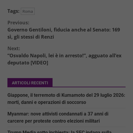
Tags:
Roma
Continue
Previous:
Governo Gentiloni, fiducia anche al Senato: 169
Reading
sì, gli stessi di Renzi
Next:
“Osvaldo Napoli, lei è in arresto!”, agguato all’ex
deputato [VIDEO]
ARTICOLI RECENTI
Giappone, il terremoto di Kumamoto del 29 luglio 2026:
morti, danni e operazioni di soccorso
Myanmar: nove attivisti condannati a 37 anni di
carcere per proteste contro elezioni militari
Trump Media sotto inchiesta: la SEC indaga sulla