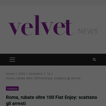
Skip
to
content
PRIMARY
MENU
Home
2016
Dicembre
14
Roma, rubate oltre 100 Fiat Enjoy: scattano gli arresti
Cronaca
Roma, rubate oltre 100 Fiat Enjoy: scattano
gli arresti