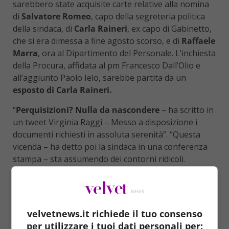
sarebbero state acquisite carte relative alla nomina
di
Salvatore Romeo
, capo della segreteria politica
della sindaca, di
Carla Raineri
, ex capo di Gabinetto,
che si era dimessa a fine agosto scorso, e di
Raffaele
Marra
, ora al Dipartimento del Personale. L’inchiesta
della Procura, affidata al pm Francesco Dall’Olio e
all’aggiunto Paolo Ielo, sarebbe partita da un
esposto di Carla Raineri.
“
Perquisizioni? Nulla da nascondere
– ha scritto in
un tweet Virginia Raggi -. Messo a disposizione i
documenti richiesti in assoluta serenità”. “Questa
vicenda – ha detto poi la sindaca in una conferenza
stampa – sta assumendo dei contorni ridicoli.
Quando la magistratura chiede atti noi siamo lieti di
fornirli. C’è massima trasparenza”. “
Simpatico che
tutto questo sia stato fatto dall’ex capo di
gabinetto
(Carla Romana Raineri, ndr) che di fatto è
velvetnews.it richiede il tuo consenso
stata nominata con una procedura che io ritenevo
per utilizzare i tuoi dati personali per: