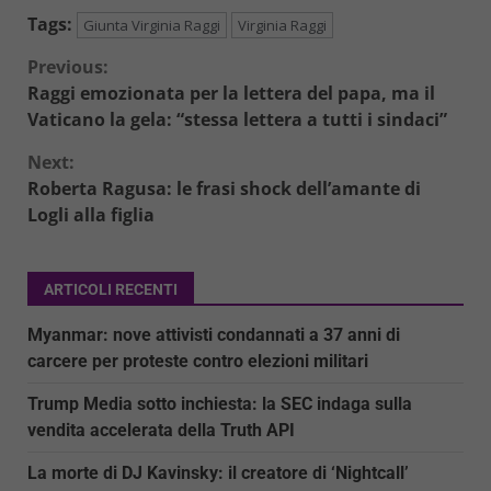
Tags:
Giunta Virginia Raggi
Virginia Raggi
Continue
Previous:
Raggi emozionata per la lettera del papa, ma il
Reading
Vaticano la gela: “stessa lettera a tutti i sindaci”
Next:
Roberta Ragusa: le frasi shock dell’amante di
Logli alla figlia
ARTICOLI RECENTI
Myanmar: nove attivisti condannati a 37 anni di
carcere per proteste contro elezioni militari
Trump Media sotto inchiesta: la SEC indaga sulla
vendita accelerata della Truth API
La morte di DJ Kavinsky: il creatore di ‘Nightcall’