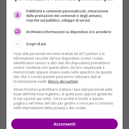
illegittima”. “Io – ha evidenziato ancora Raggi –
intendevo nominarla con un altra procedura. Mi è
Pubblicità e contenuti personalizzati, misurazione
stata sottoposta una procedura ex articolo 110, io
delle prestazioni dei contenuti e degli annunci,
ricerche sul pubblico, sviluppo di servizi
chiesto parere all’Anac che si è pronunciata a
riguardo, sanzionando
qualcosa a cui sono stata
Archiviare informazioni su dispositivo e/o accedervi
indotta
. È interessante notare come
l’unica
persona che sia stata nominata con una
Scopri di più
procedura irregolare stia levando gli scudi
“.
I tuoi dati personali verranno trattati da 327 partner e le
informazioni raccolte dal tuo dispositivo (come cookie,
Secondo un memoriale presentato da Carla Raineri
identificatori univoci e altri dati del dispositivo) potrebbero
essere condivise con questi ultimi, da loro visualizzate e
in procura, di cui a fine novembre scorso dette
memorizzate oppure essere usate nello specifico da questo
notizia Repubblica, ripresa dall’Huffington Post,
sito. Noi e i nostri partner potremmo utilizzare dati di
localizzazione esatti.
Elenco dei partner
.
attorno a Virginia Raggi esisterebbe o sarebbe
esistito almeno fino all’estate 2016 – è la versione di
Alcuni fornitori potrebbero trattare i tuoi dati personali sulla
base dell'interesse legittimo, al quale puoi opporti gestendo
Raineri – un “
Raggio Magico
” di persone in grado di
le tue opzioni qui sotto. Cerca un link in fondo a questa
condizionare in maniera determinante i
pagina o nel menu del sito per gestire o revocare il consenso
nelle impostazioni della privacy e dei cookie.
comportamenti politico-istituzionali della
sindaca
pentastellata. Un gruppo assai ristretto — il
vice
Daniele Frongia
, il braccio destro
Raffaele
Acconsenti