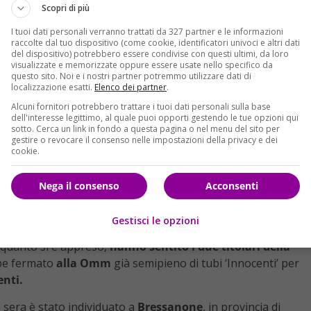
Scopri di più
talizio nella capitale tedesca aveva targa polacca ma era partito
I tuoi dati personali verranno trattati da 327 partner e le informazioni
raccolte dal tuo dispositivo (come cookie, identificatori univoci e altri dati
del dispositivo) potrebbero essere condivise con questi ultimi, da loro
visualizzate e memorizzate oppure essere usate nello specifico da
ettuare un carico di merce e poi era ripartito per dirigersi
questo sito. Noi e i nostri partner potremmo utilizzare dati di
 19 dicembre, è stato lanciato nella folle corsa sul mercatino
localizzazione esatti.
Elenco dei partner
.
 feriti.
Una ragazza italiana, Fabrizia Di Lorenzo, di
Alcuni fornitori potrebbero trattare i tuoi dati personali sulla base
dell'interesse legittimo, al quale puoi opporti gestendo le tue opzioni qui
rsa
. I familiari, straziati, sono a Berlino e attendono l’esame
sotto. Cerca un link in fondo a questa pagina o nel menu del sito per
RAGAZZA ITALIANA DISPERSA. IL PADRE: “SIAMO
gestire o revocare il consenso nelle impostazioni della privacy e dei
cookie.
L TIR
).
utotreno è si è fermato
alla
Omm lavapavimenti di
Nega il consenso
Acconsenti
no, per caricare macchinari per la pulizia di pavimenti. È
e cioè senza titolo di reato né indagati, aperta dal capo
Gestisci le opzioni
o scopo di delegare la Digos per compiere accertamenti. Nella
a quanto si è appreso,
hanno sentito i due titolari della
bbe fermato
alla Omm
già semipieno di tubi ‘Innocenti’ per
enti.
o
sera è stato individuato a
Bressanone
, in provincia di