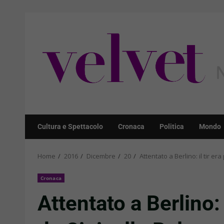
Skip
to
content
Cultura e Spettacolo
Cronaca
Politica
Mondo
Home
2016
Dicembre
20
Attentato a Berlino: il tir era
Cronaca
Attentato a Berlino: il