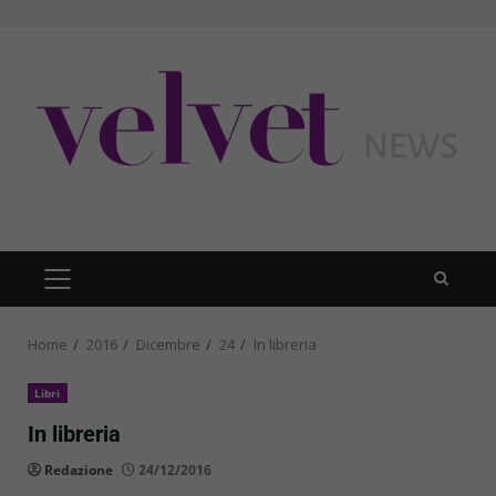
Skip
to
content
PRIMARY
MENU
Home
2016
Dicembre
24
In libreria
Libri
In libreria
Redazione
24/12/2016