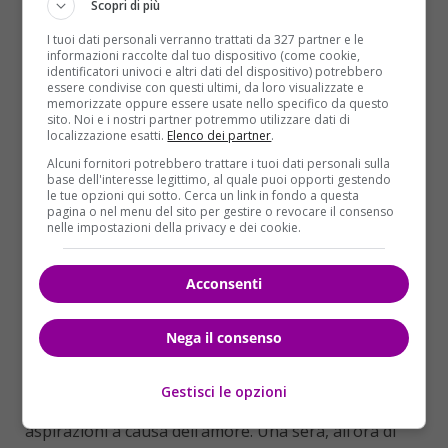
Scopri di più
I tuoi dati personali verranno trattati da 327 partner e le
informazioni raccolte dal tuo dispositivo (come cookie,
identificatori univoci e altri dati del dispositivo) potrebbero
essere condivise con questi ultimi, da loro visualizzate e
memorizzate oppure essere usate nello specifico da questo
sito. Noi e i nostri partner potremmo utilizzare dati di
Flower
di Shea Olsen Elizabeth Craft:
localizzazione esatti.
Elenco dei partner
.
Alcuni fornitori potrebbero trattare i tuoi dati personali sulla
base dell'interesse legittimo, al quale puoi opporti gestendo
le tue opzioni qui sotto. Cerca un link in fondo a questa
pagina o nel menu del sito per gestire o revocare il consenso
Charlotte
vive con la nonna ed è una ragazza con la
nelle impostazioni della privacy e dei cookie.
testa sulle spalle: bravissima a scuola, lavora in un
negozio di fiori per pagarsi gli studi e nel tempo
Acconsenti
libero si prepara per l’ammissione alla prestigiosa
università di Stanford
. È molto concentrata e non si
concede distrazioni, niente uscite serali e soprattutto
Nega il consenso
niente ragazzi: la sua più grande paura è infatti
quella di fare la fine di tutte le donne della sua
Gestisci le opzioni
famiglia, che hanno rinunciato a seguire le proprie
aspirazioni a causa dell’amore. Una sera, all’ora di