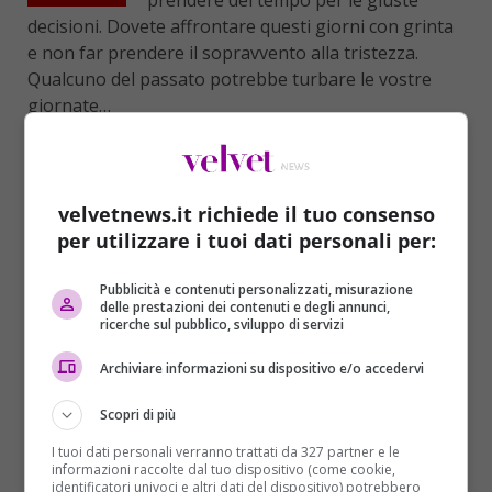
prendere del tempo per le giuste
decisioni. Dovete affrontare questi giorni con grinta
e non far prendere il sopravvento alla tristezza.
Qualcuno del passato potrebbe turbare le vostre
giornate…
VERGINE
Avete la giusta dose di tranquillità per
dominare gli eventi. Soprattutto in
velvetnews.it richiede il tuo consenso
campo sentimentale la tranquillità che
per utilizzare i tuoi dati personali per:
avete raggiunto eviterà di avere scontri banali con la
vostra dolce metà. Peccato che la stessa calma non ci
Pubblicità e contenuti personalizzati, misurazione
delle prestazioni dei contenuti e degli annunci,
sia anche a livello lavorativo…
ricerche sul pubblico, sviluppo di servizi
BILANCIA
Archiviare informazioni su dispositivo e/o accedervi
Il coraggio vi premierà, soprattutto
Scopri di più
nelle scelte più difficili da fare. Non
dovete avere paura di proporre nuove
I tuoi dati personali verranno trattati da 327 partner e le
informazioni raccolte dal tuo dispositivo (come cookie,
idee e nuovi progetti. L’audacia vi accompagnerà nei
identificatori univoci e altri dati del dispositivo) potrebbero