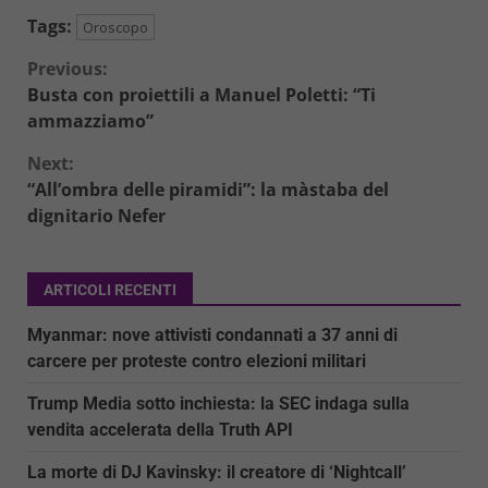
Tags:
Oroscopo
Continue
Previous:
Busta con proiettili a Manuel Poletti: “Ti
Reading
ammazziamo”
Next:
“All’ombra delle piramidi”: la màstaba del
dignitario Nefer
ARTICOLI RECENTI
Myanmar: nove attivisti condannati a 37 anni di
carcere per proteste contro elezioni militari
Trump Media sotto inchiesta: la SEC indaga sulla
vendita accelerata della Truth API
La morte di DJ Kavinsky: il creatore di ‘Nightcall’