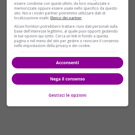
primi giorni della settimana. Con l’avvicinarsi del
essere condivise con questi ultimi, da loro visualizzate e
memorizzate oppure essere usate nello specifico da questo
week-end invece avrete una brutta sorpresa…
sito. Noi e i nostri partner potremmo utilizzare dati di
localizzazione esatti.
Elenco dei partner
.
SCORPIONE
Alcuni fornitori potrebbero trattare i tuoi dati personali sulla
Dovete ravvivare l’entusiasmo
base dell'interesse legittimo, al quale puoi opporti gestendo
le tue opzioni qui sotto. Cerca un link in fondo a questa
all’interno della coppia e per questo
pagina o nel menu del sito per gestire o revocare il consenso
motivo sarete costretti a mettere da
nelle impostazioni della privacy e dei cookie.
parte la gelosia, nonostante per voi sia un tasto
molto dolente. Soprattutto perché c’è qualcuno che
Acconsenti
continua a ronzare intorno alla vostra dolce metà…
Nega il consenso
Gestisci le opzioni