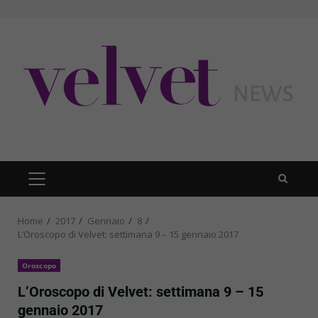
Skip
to
content
PRIMARY
MENU
Home
2017
Gennaio
8
L’Oroscopo di Velvet: settimana 9 – 15 gennaio 2017
Oroscopo
L’Oroscopo di Velvet: settimana 9 – 15
gennaio 2017