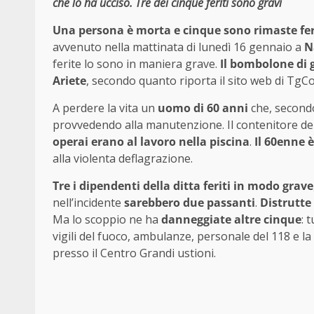
che lo ha ucciso. Tre dei cinque feriti sono gravi
Una persona è morta e cinque sono rimaste fer
avvenuto nella mattinata di lunedì 16 gennaio a
N
ferite lo sono in maniera grave.
Il bombolone di g
Ariete
, secondo quanto riporta il sito web di TgC
A perdere la vita un
uomo di 60 anni
che, secondo
provvedendo alla manutenzione. Il contenitore de
operai erano al lavoro nella piscina
.
Il 60enne 
alla violenta deflagrazione.
Tre i dipendenti della ditta feriti in modo grave
nell’incidente
sarebbero due passanti
.
Distrutte
Ma lo scoppio ne ha
danneggiate altre cinque
: 
vigili del fuoco, ambulanze, personale del 118 e la p
presso il Centro Grandi ustioni.