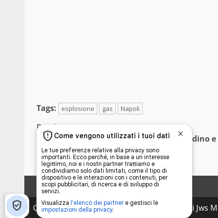
Tags:
esplosione
gas
Napoli
Continue
Previous:
Sindaci e governatori, i più amati Appendino e
Reading
Zaia. Precipitano Raggi e Crocetta
Copyright © 2026 VelvetNews.it proprietà di Jws Me