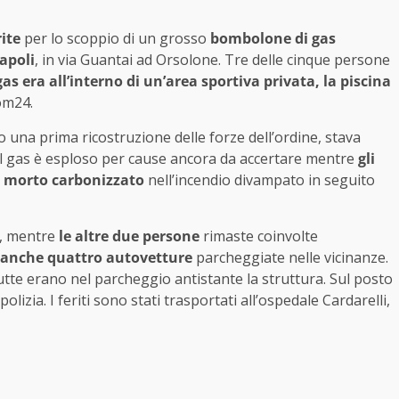
ite
per lo scoppio di un grosso
bombolone di gas
apoli
, in via Guantai ad Orsolone. Tre delle cinque persone
as era all’interno di un’area sportiva privata, la piscina
om24.
 una prima ricostruzione delle forze dell’ordine, stava
l gas è esploso per cause ancora da accertare mentre
gli
è morto carbonizzato
nell’incendio divampato in seguito
, mentre
le altre due persone
rimaste coinvolte
 anche quattro autovetture
parcheggiate nelle vicinanze.
tutte erano nel parcheggio antistante la struttura. Sul posto
olizia. I feriti sono stati trasportati all’ospedale Cardarelli,