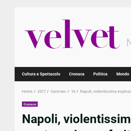
Skip
to
content
Cultura e Spettacolo
Cronaca
Politica
Mondo
Home
2017
Gennaio
16
Napoli, violentissima esplosi
Cronaca
Napoli, violentissi