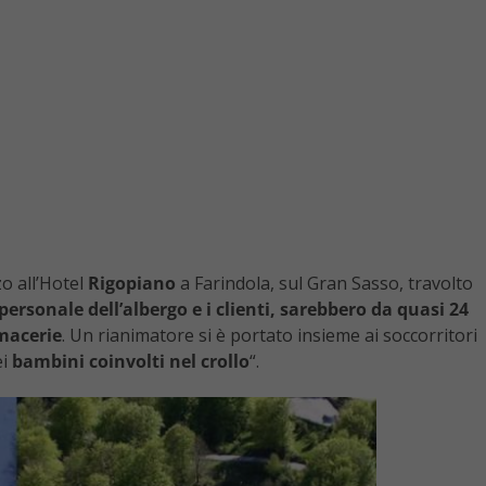
o all’Hotel
Rigopiano
a Farindola, sul Gran Sasso, travolto
personale dell’albergo e i clienti, sarebbero da quasi 24
 macerie
. Un rianimatore si è portato insieme ai soccorritori
ei
bambini coinvolti nel crollo
“.