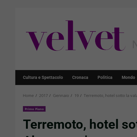
Skip
to
content
Cultura e Spettacolo
Cronaca
Politica
Mondo
Home
2017
Gennaio
19
Terremoto, hotel sotto la va
Primo Piano
Terremoto, hotel sot