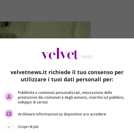
velvetnews.it richiede il tuo consenso per
utilizzare i tuoi dati personali per:
Pubblicità e contenuti personalizzati, misurazione delle
prestazioni dei contenuti e degli annunci, ricerche sul pubblico,
sviluppo di servizi
Archiviare informazioni su dispositivo e/o accedervi
l’interno dell’Hotel Rigopiano
. “Le persone registrate in
Scopri di più
iti e 7 dipendenti – spiega il sottosegretario regionale,