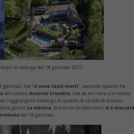
 dopo la valanga del 18 gennaio 2017
19 gennaio, ma “
ci sono
tanti morti
“, secondo quanto ha
no
abruzzese
Antonio Crocetta
, che da ieri sera si è messo
i per raggiungere l’albergo in quanto le strade di accesso
ltimi giorni.
La slavina
, di enormi proporzioni,
si è staccat
erremoto
del 18 gennaio.