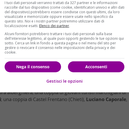
al Centro di raccolta allestito nel palazzetto dello sport di
I tuoi dati personali verranno trattati da 327 partner e le informazioni
spiti e dunque il numero dovrebbe essere questo”.
raccolte dal tuo dispositivo (come cookie, identificatori univoci e altri dati
del dispositivo) potrebbero essere condivise con questi ultimi, da loro
visualizzate e memorizzate oppure essere usate nello specifico da
 di
tre morti
– i 3 corpi estratti dalla neve e dalle macerie
questo sito. Noi e i nostri partner potremmo utilizzare dati di
 sono ancora
oltre 20 dispersi
. Una colonna mobile con una
localizzazione esatti.
Elenco dei partner
.
tto
dell’Hotel Rigopiani, una struttura grande, comprensiva
Alcuni fornitori potrebbero trattare i tuoi dati personali sulla base
dell'interesse legittimo, al quale puoi opporti gestendo le tue opzioni qui
 Dopo aver liberato il piazzale
i mezzi meccanici stanno
sotto. Cerca un link in fondo a questa pagina o nel menu del sito per
i del fuoco sono in azione ma al momento non si sente nulla. I
gestire o revocare il consenso nelle impostazioni della privacy e dei
cookie.
fuoco, di fronte al disastro, hanno detto: “
L’albergo è stato
ci finanzieri che sono riusciti ad arrivare con gli sci e a entrare
Nega il consenso
Acconsenti
ce ma nessuno risponde
“.
neve e le macerie
altri due corpi senza vita
, dopo un altro
Gestisci le opzioni
alle pendici del Gran Sasso. Tra
i dispersi
c’è
Alessandro
tura alberghiera; una coppia di giovani turisti marchigiani di
i
; una coppia di Castel Frentano (Chieti),
Luciano Caporale
,