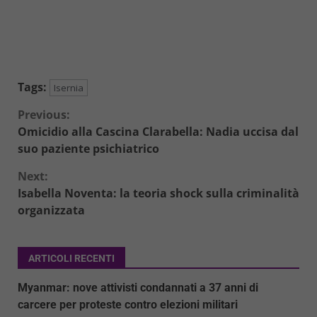
Tags:
Isernia
Continue
Previous:
Omicidio alla Cascina Clarabella: Nadia uccisa dal
Reading
suo paziente psichiatrico
Next:
Isabella Noventa: la teoria shock sulla criminalità
organizzata
ARTICOLI RECENTI
Myanmar: nove attivisti condannati a 37 anni di
carcere per proteste contro elezioni militari