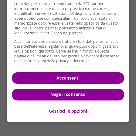
I tuoi dati personali verranno trattati da 327 partner e le
conosciuto il ragazzo in chat e di essere andata a
informazioni raccolte dal tuo dispositivo (come cookie,
Venezia per incontrarlo di persona. Poi, l’invito a
identificatori univoci e altri dati del dispositivo) potrebbero
essere condivise con questi ultimi, da loro visualizzate e
raggiungerla a Isernia e l’incubo. Dopo un paio di
memorizzate oppure essere usate nello specifico da questo
giorni di normale convivenza, il 22enne ha cambiato
sito. Noi e i nostri partner potremmo utilizzare dati di
localizzazione esatti.
Elenco dei partner
.
atteggiamento. L’ha trattenuta contro la sua volontà
Alcuni fornitori potrebbero trattare i tuoi dati personali sulla
in camera da letto, l’ha picchiata e costretta a
base dell'interesse legittimo, al quale puoi opporti gestendo
espletare i bisogni fisiologici in un recipiente di
le tue opzioni qui sotto. Cerca un link in fondo a questa
pagina o nel menu del sito per gestire o revocare il consenso
plastica, dandole un pasto al giorno e privandola
nelle impostazioni della privacy e dei cookie.
della carta bancomat e del cellulare.
Acconsenti
Nega il consenso
Gestisci le opzioni