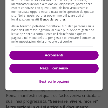
informazioni raccolte dal tuo dispositivo (come cookie,
redatto
22 anni fa
, ora Francesco ha voluto
identificatori univoci e altri dati del dispositivo) potrebbero
rimetterci mano. I toni si fanno più delicati,
le
essere condivise con questi ultimi, da loro visualizzate e
memorizzate oppure essere usate nello specifico da questo
aperture sono nette: l’interruzione delle cure
, in
sito. Noi e i nostri partner potremmo utilizzare dati di
Vaticano, non era ancora stata presa in
localizzazione esatti.
Elenco dei partner
.
considerazione. “Quanti sono coinvolti nelle politiche
Alcuni fornitori potrebbero trattare i tuoi dati personali sulla
sanitarie e gli amministratori economici hanno una
base dell'interesse legittimo, al quale puoi opporti gestendo
le tue opzioni qui sotto. Cerca un link in fondo a questa
responsabilità relativa non solo ai propri specifici
pagina o nel menu del sito per gestire o revocare il consenso
ambiti, ma anche verso la società e gli ammalati”,
nelle impostazioni della privacy e dei cookie.
riporta il testo della Carta.
Acconsenti
NUOVI CONTRASTI PER IL PAPA
Una ennesima scelta controcorrente, quella del
Nega il consenso
Pontefice, destinata
ad acuire gli attriti
con l’ala
più conservatrice della Chiesa
, proprio nei giorni in
Gestisci le opzioni
cui Francesco è finito sotto attacco con i misteriosi
manifesti anonimi apparsi sui muri del centro di
Roma, manifesti nei quali, de facto, veniva criticata la
sua linea progressista.
“Generare, vivere, morire”
le tre sezioni in cui si articola il documento
, il