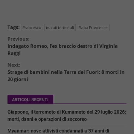
Tags:
Francesco
malati terminali
Papa Francesco
Continue
Previous:
Indagato Romeo, l’ex braccio destro di Virginia
Reading
Raggi
Next:
Strage di bambini nella Terra dei Fuori: 8 morti in
20 giorni
ARTICOLI RECENTI
Giappone, il terremoto di Kumamoto del 29 luglio 2026:
morti, danni e operazioni di soccorso
Myanmar: nove attivisti condannati a 37 anni di