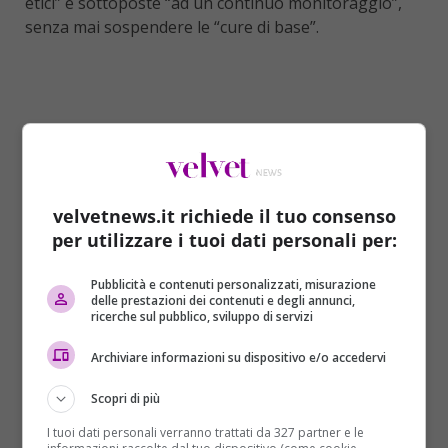
etici” e sottoposte “ad un continuo monitoraggio”,
senza mai sospendere le “cure di base”.
velvetnews.it richiede il tuo consenso
per utilizzare i tuoi dati personali per:
Pubblicità e contenuti personalizzati, misurazione
delle prestazioni dei contenuti e degli annunci,
ricerche sul pubblico, sviluppo di servizi
Archiviare informazioni su dispositivo e/o accedervi
AGGIORNAMENTO DOPO OLTRE 20 ANNI
Scopri di più
Una rivoluzione per la Chiesa, dicevamo. Anche
perché
l’ultimo documento simile era stato
I tuoi dati personali verranno trattati da 327 partner e le