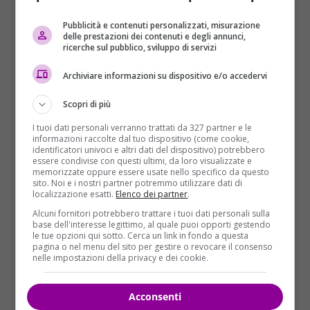
Sgarbi.
Beppe Grillo, però, senza citarlo
direttamente, di fatto smentisce
la notizia,
Pubblicità e contenuti personalizzati, misurazione
delle prestazioni dei contenuti e degli annunci,
scrivendo, sul suo account Twitter, di un suo
ricerche sul pubblico, sviluppo di servizi
imitatore che “
ha preso in giro il
#FakeIntellettuale
“.
Archiviare informazioni su dispositivo e/o accedervi
Scopri di più
I tuoi dati personali verranno trattati da 327 partner e le
informazioni raccolte dal tuo dispositivo (come cookie,
identificatori univoci e altri dati del dispositivo) potrebbero
essere condivise con questi ultimi, da loro visualizzate e
memorizzate oppure essere usate nello specifico da questo
sito. Noi e i nostri partner potremmo utilizzare dati di
localizzazione esatti.
Elenco dei partner
.
Alcuni fornitori potrebbero trattare i tuoi dati personali sulla
base dell'interesse legittimo, al quale puoi opporti gestendo
le tue opzioni qui sotto. Cerca un link in fondo a questa
pagina o nel menu del sito per gestire o revocare il consenso
nelle impostazioni della privacy e dei cookie.
Acconsenti
“Grillo mi ha detto che la Raggi è una depensante,