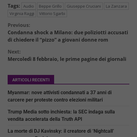
Tags:
Audio
Beppe Grillo
Giuseppe Cruciani
La Zanzara
Virginia Raggi
Vittorio Sgarbi
Continue
Previous:
Condanna shock a Milano: due poliziotti accusati
Reading
di chiedere il “pizzo” a giovani donne rom
Next:
Mercoledì 8 febbraio, le prime pagine dei giornali
ARTICOLI RECENTI
Myanmar: nove attivisti condannati a 37 anni di
carcere per proteste contro elezioni militari
Trump Media sotto inchiesta: la SEC indaga sulla
vendita accelerata della Truth API
La morte di DJ Kavinsky: il creatore di ‘Nightcall’