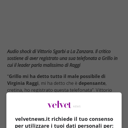
Audio shock di Vittorio Sgarbi a La Zanzara. Il critico
sostiene di aver registrato una sua telefonata a Grillo in
cui il leader parla malissimo di Raggi
“
Grillo mi ha detto tutto il male possibile di
Virginia Raggi
, mi ha detto che è
depensante
,
cretina, ho registrato questa telefonata”. Vittorio
Sgarbi, ai microfoni della Zanzara con Giuseppe
Cruciani (Radio 24) e poi a quelli di Radio Cusano
Campus, rivela l’esistenza di una telefonata col
leader M5S da lui registrata. “Una telefonata che mi
velvetnews.it richiede il tuo consenso
tengo, mica faccio le intercettazioni”, aggiunge
per utilizzare i tuoi dati personali per: