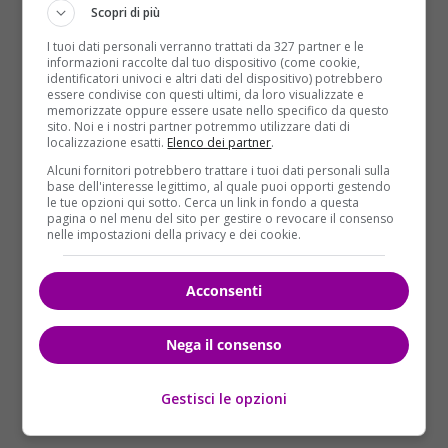
mandato, tutti sostenevano che tutto quello che
Scopri di più
faceva era perche’ voleva il secondo. Esattamente
I tuoi dati personali verranno trattati da 327 partner e le
quello che io non voglio.
Voglio essere un uomo
informazioni raccolte dal tuo dispositivo (come cookie,
identificatori univoci e altri dati del dispositivo) potrebbero
libero e voglio poter dire quello che voglio senza
essere condivise con questi ultimi, da loro visualizzate e
che nessuno pensi che lo faccio perchè voglio
memorizzate oppure essere usate nello specifico da questo
sito. Noi e i nostri partner potremmo utilizzare dati di
compiacere qualcuno”.
localizzazione esatti.
Elenco dei partner
.
Da
Bruxelles
il portavoce dell’esecutivo comunitario,
Alcuni fornitori potrebbero trattare i tuoi dati personali sulla
base dell'interesse legittimo, al quale puoi opporti gestendo
Margaritis Schinas
, smentisce: “Juncker non si
le tue opzioni qui sotto. Cerca un link in fondo a questa
dimetterà” e secondo un’altra portavoce,
Mina
pagina o nel menu del sito per gestire o revocare il consenso
nelle impostazioni della privacy e dei cookie.
Andreeeva
, Juncker “è qui per restare, e
combattere tutte le crisi che l’Europa sta
affrontando, dalla Grexit alla Brexit a quella
Acconsenti
dell’immigrazione
“.
Nega il consenso
Gestisci le opzioni