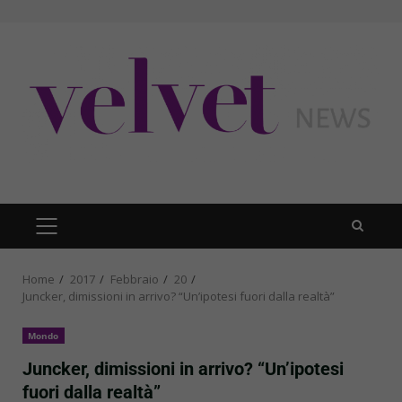
Skip
to
content
PRIMARY
MENU
Home
2017
Febbraio
20
Juncker, dimissioni in arrivo? “Un’ipotesi fuori dalla realtà”
Mondo
Juncker, dimissioni in arrivo? “Un’ipotesi
fuori dalla realtà”