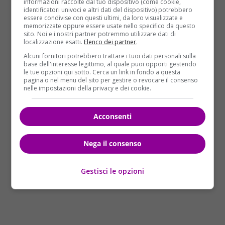
informazioni raccolte dal tuo dispositivo (come cookie,
nota su Facebook, in inglese e islandese, per
identificatori univoci e altri dati del dispositivo) potrebbero
spiegare che l’ananas gli piace “ma non sulla pizza”.
essere condivise con questi ultimi, da loro visualizzate e
memorizzate oppure essere usate nello specifico da questo
sito. Noi e i nostri partner potremmo utilizzare dati di
Eletto a giugno,
Johannesson è uno dei presidenti
localizzazione esatti.
Elenco dei partner
.
più amati nella storia dell’Islanda
con un
Alcuni fornitori potrebbero trattare i tuoi dati personali sulla
gradimento del 97%. Ha rifiutato un aumento dello
base dell'interesse legittimo, al quale puoi opporti gestendo
stipendio del 20%, ha deciso di dare in beneficienza il
le tue opzioni qui sotto. Cerca un link in fondo a questa
pagina o nel menu del sito per gestire o revocare il consenso
10% della sua retribuzione ed è stato il primo leader
nelle impostazioni della privacy e dei cookie.
mondiale a prendere parte ad un Gay Pride. Ma è
soprattutto il suo stile informale ad essere
Acconsenti
apprezzato:
una sera è stato visto ordinare una
pizza da portar via
, di sicuro senza l’ananas.
Nega il consenso
Gestisci le opzioni