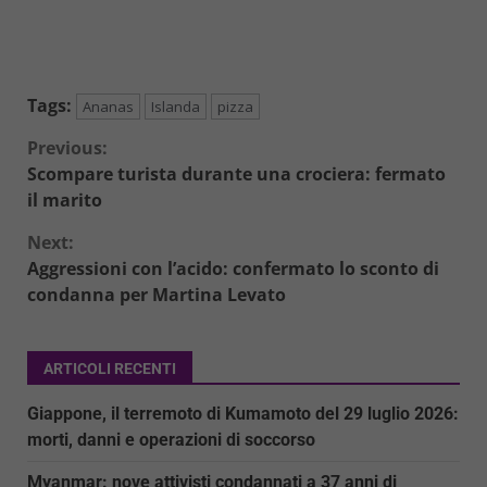
Tags:
Ananas
Islanda
pizza
Continue
Previous:
Scompare turista durante una crociera: fermato
Reading
il marito
Next:
Aggressioni con l’acido: confermato lo sconto di
condanna per Martina Levato
ARTICOLI RECENTI
Giappone, il terremoto di Kumamoto del 29 luglio 2026:
morti, danni e operazioni di soccorso
Myanmar: nove attivisti condannati a 37 anni di