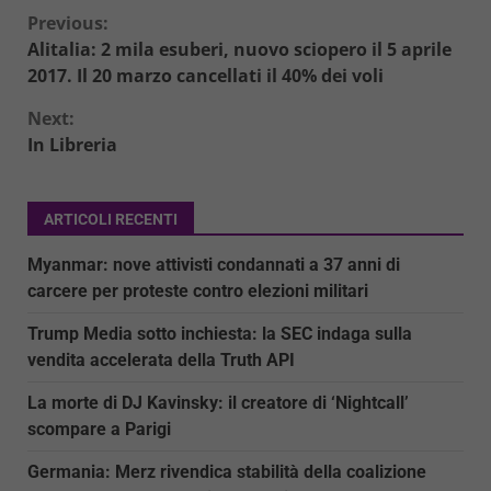
Continue
Previous:
Alitalia: 2 mila esuberi, nuovo sciopero il 5 aprile
Reading
2017. Il 20 marzo cancellati il 40% dei voli
Next:
In Libreria
ARTICOLI RECENTI
Myanmar: nove attivisti condannati a 37 anni di
carcere per proteste contro elezioni militari
Trump Media sotto inchiesta: la SEC indaga sulla
vendita accelerata della Truth API
La morte di DJ Kavinsky: il creatore di ‘Nightcall’
scompare a Parigi
Germania: Merz rivendica stabilità della coalizione