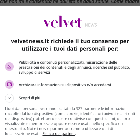
a che non mi è consentita né dall’età né dalla salute. Come madre
 Giustizia italiana e dai suoi responsabili, davanti alla spietata
 Hrovatin”.
taliana del
Tg3
, uccisa il
20 marzo 1994
a
Mogadisco
on è mai stata raccontata la verità.
La mamma Luciana è
velvetnews.it richiede il tuo consenso per
: “Con il cuore pieno di amarezza come cittadina e come
utilizzare i tuoi dati personali per:
cità data
, senza vergogna, per ben 23 anni
dalla Giustizia
ietata esecuzione di mia figlia Ilaria e del suo collega
Pubblicità e contenuti personalizzati, misurazione delle
te il tormento di un’attesa che non mi è consentita né
prestazioni dei contenuti e degli annunci, ricerche sul pubblico,
sviluppo di servizi
so di astenermi d’ora in avanti dal frequentare uffici
Non verrà però meno la mia vigilanza contro ogni altro
Archiviare informazioni su dispositivo e/o accedervi
a è stata segnata a morte a causa delle varie inchieste
raffico internazionale d’armi e quello sui rifiuti tossici che
Scopri di più
I tuoi dati personali verranno trattati da 327 partner e le informazioni
raccolte dal tuo dispositivo (come cookie, identificatori univoci e altri dati
ia giunse per la prima volta in Somalia nel dicembre del 1992
del dispositivo) potrebbero essere condivise con questi ultimi, da loro
 pace Restore Hope, coordinata e promossa dalle Nazioni
visualizzate e memorizzate oppure essere usate nello specifico da
questo sito. Noi e i nostri partner potremmo utilizzare dati di
el 1991.
Le inchieste della giornalista si sarebbero poi
localizzazione esatti.
Elenco dei partner
.
rifiuti tossici che avrebbe visto
, tra l’altro,
la complicità