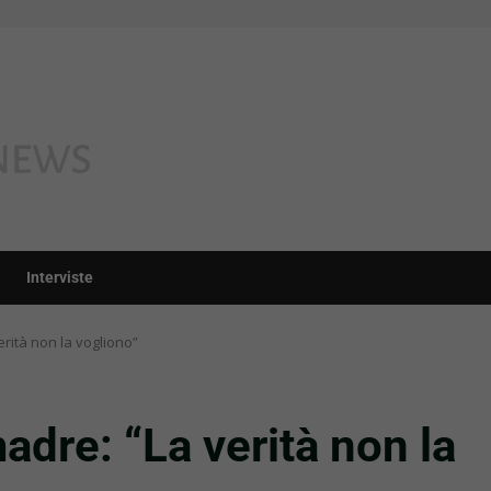
Interviste
verità non la vogliono”
 madre: “La verità non la