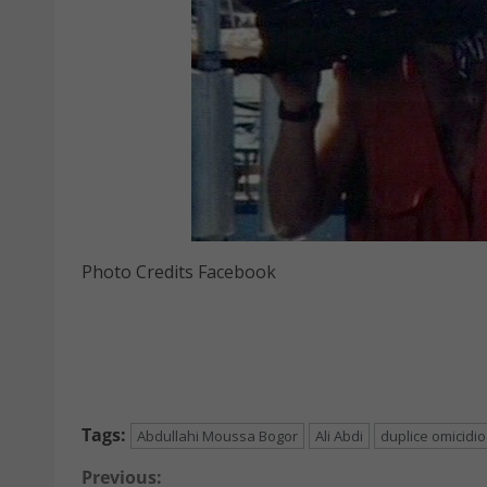
Photo Credits Facebook
Tags:
Abdullahi Moussa Bogor
Ali Abdi
duplice omicidio
Continue
Previous: