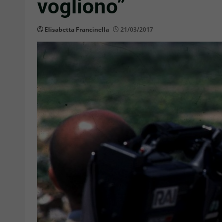
vogliono”
Elisabetta Francinella
21/03/2017