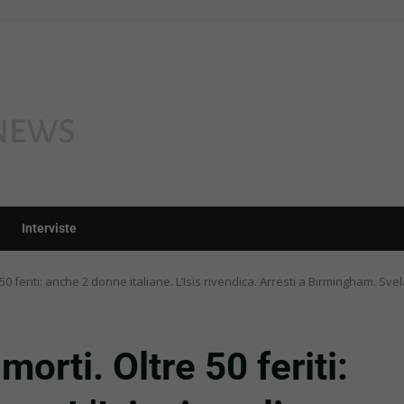
Interviste
 50 feriti: anche 2 donne italiane. L’Isis rivendica. Arresti a Birmingham. S
orti. Oltre 50 feriti: