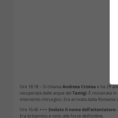
Ore 18:18 – Si chiama
Andreea Cristea
e ha 29 an
recuperata dalle acque del
Tamigi
. È ricoverata i
intervento chirurgico. Era arrivata dalla Romania 
Ore 16:45 +++
Svelato il nome dell’attentatore
Era britannico e noto alle forze dell’ordine.