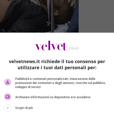
Khalid Masood, l’attentatore di Londra
velvetnews.it richiede il tuo consenso per
utilizzare i tuoi dati personali per:
ley ha confermato che il
nome di nascita
dell’attentatore
 ma Adrian Russell Ajao.
Leslie Rhodes
, 75 anni, di
Pubblicità e contenuti personalizzati, misurazione delle
 quinta vittima
. Il bilancio aggiornato è di oltre
50 feriti:
prestazioni dei contenuti e degli annunci, ricerche sul pubblico,
sviluppo di servizi
ritiche, una delle quali rischia ancora la vita.
Archiviare informazioni su dispositivo e/o accedervi
lito a 5
, con la morte di un 75enne ferito gravemente sul
nica ha compiuto altri due arresti, definiti “importanti” da
Scopri di più
el North West.