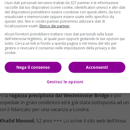
I tuoi dati personali verranno trattati da 327 partner e le informazioni
raccolte dal tuo dispositivo (come cookie, identificatori univoci e altri dati
del dispositivo) potrebbero essere condivise con questi ultimi, da loro
visualizzate e memorizzate oppure essere usate nello specifico da
questo sito. Noi e i nostri partner potremmo utilizzare dati di
localizzazione esatti.
Elenco dei partner
.
Alcuni fornitori potrebbero trattare i tuoi dati personali sulla base
dell'interesse legittimo, al quale puoi opporti gestendo le tue opzioni qui
sotto. Cerca un link in fondo a questa pagina o nel menu del sito per
gestire o revocare il consenso nelle impostazioni della privacy e dei
cookie.
Nega il consenso
Acconsenti
Gestisci le opzioni
ni la
ragazza precipitata dal Westminster Bridge
e poi
n ospedale in gravi condizioni ed è già stata sottoposta ad un
con il fidanzato per una vacanza a Londra.
: Khalid Masood
, 52 anni +++ Lo scrive il sito web dell’Ansa.