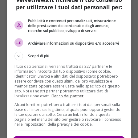
per utilizzare i tuoi dati personali per:
Pubblicità e contenuti personalizzati, misurazione
delle prestazioni dei contenuti e degli annunci,
ricerche sul pubblico, sviluppo di servizi
Ore 15:15 –
Salva la sorellina
dei due piccoli di 4 e 3
Archiviare informazioni su dispositivo e/o accedervi
anni. La bambina al momento della tragedia non era
in casa. Il padre, secondo una prima ricostruzione dei
Scopri di più
fatti, avrebbe
colpito i figli a martellate
uccidendoli.
I tuoi dati personali verranno trattati da 327 partner e le
Poi si sarebbe allontanato verso la terrazza
informazioni raccolte dal tuo dispositivo (come cookie,
panoramica di Sardagna e si sarebbe gettato di
identificatori univoci e altri dati del dispositivo) potrebbero
essere condivise con questi ultimi, da loro visualizzate e
sotto.
memorizzate oppure essere usate nello specifico da questo
sito. Noi e i nostri partner potremmo utilizzare dati di
Ore 15:00 – La madre avrebbe riferito che
questa
localizzazione esatti.
Elenco dei partner
.
mattina la coppia avrebbe dovuto firmare il
Alcuni fornitori potrebbero trattare i tuoi dati personali sulla
rogito per l’acquisto di un appartamento
. Lei a un
base dell'interesse legittimo, al quale puoi opporti gestendo
le tue opzioni qui sotto. Cerca un link in fondo a questa
certo punto sarebbe uscita ed avrebbe lasciato il
pagina o nel menu del sito per gestire o revocare il consenso
marito a casa con i due figli. Quando è rientrata, ha
nelle impostazioni della privacy e dei cookie.
scoperto che i due bimbi erano stati uccisi e del