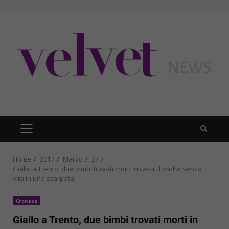
Skip
to
content
PRIMARY
MENU
Home
2017
Marzo
27
Giallo a Trento, due bimbi trovati morti in casa. Il padre senza
vita in una scarpata
Cronaca
Giallo a Trento, due bimbi trovati morti in