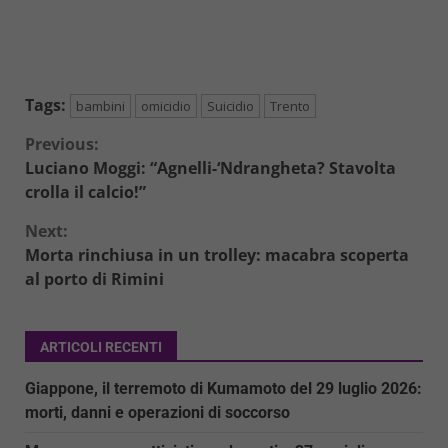
Tags:
bambini
omicidio
Suicidio
Trento
Continue
Previous:
Luciano Moggi: “Agnelli-‘Ndrangheta? Stavolta
Reading
crolla il calcio!”
Next:
Morta rinchiusa in un trolley: macabra scoperta
al porto di Rimini
ARTICOLI RECENTI
Giappone, il terremoto di Kumamoto del 29 luglio 2026:
morti, danni e operazioni di soccorso