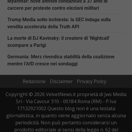
Myanmar: nove attivisti condannati a 37 anni di
carcere per proteste contro elezioni militari
Trump Media sotto inchiesta: la SEC indaga sulla
vendita accelerata della Truth API
La morte di DJ Kavinsky: il creatore di ‘Nightcall’
scompare a Parigi
Germania: Merz rivendica stabilità della coalizione
mentre l’AfD cresce nei sondaggi
Redazione
Disclaimer
Privacy Policy
Copyright © 2026 VelvetNews.it proprietà di Jws Media
Srl - Via Cavour 310 - 00184 Roma (RM) - P.Iva
17132921002 Questo blog non è una testata
giornalistica, in quanto viene aggiornato senza alcuna
periodicità. Non può pertanto considerarsi un
prodotto editoriale ai sensi della legge n. 62 del