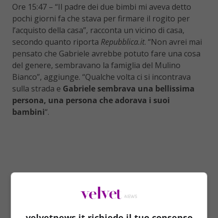
Ore 15:47 – “Il padre dei due bimbi mi aveva detto
pochi giorni fa che stava per firmare il rogito per
l’acquisto della casa”, racconta un vicino di casa,
secondo quanto riporta
Repubblica.it
. “Non avrei mai
pensato che Gabriele avrebbe potuto fare una cosa
del genere, sembravano la famiglia del Mulino
Bianco”, aggiunge. “Qualche volta ci si incontrava
sulla strada e
Gabriele sembrava una bellissima
persona, una persona che adorava i suoi
bambini
“.
velvetnews.it richiede il tuo consenso