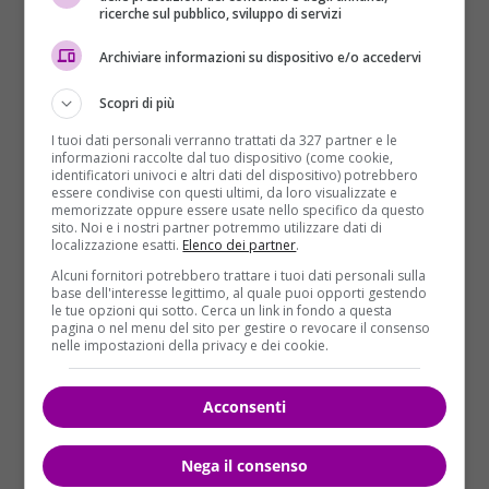
ricerche sul pubblico, sviluppo di servizi
autoaddestramento
al fine di prepararsi a
compiere attività criminali e attentati da un lato
Archiviare informazioni su dispositivo e/o accedervi
attraverso esercizi fisici e dall’altro esaminando video
dei fondamentalisti dell’Isis che spiegavano l’uso del
Scopri di più
coltello, come si uccide con un coltello”.
I tuoi dati personali verranno trattati da 327 partner e le
informazioni raccolte dal tuo dispositivo (come cookie,
È stato accertato anche che compivano simulazioni
identificatori univoci e altri dati del dispositivo) potrebbero
per confezionate esplosivi fatti in casa. “Da parte di
essere condivise con questi ultimi, da loro visualizzate e
memorizzate oppure essere usate nello specifico da questo
tutti c’era una
grande adesione all’ideologia
sito. Noi e i nostri partner potremmo utilizzare dati di
dell’Isis
e ai recenti attentati – ha aggiunto d’Ippolito
localizzazione esatti.
Elenco dei partner
.
– in particolare quello a Londra del 22 marzo scorso
Alcuni fornitori potrebbero trattare i tuoi dati personali sulla
base dell'interesse legittimo, al quale puoi opporti gestendo
che ha ricevuto grandi consensi e apprezzamenti”. I
le tue opzioni qui sotto. Cerca un link in fondo a questa
quattro sono tutti cittadini originari del Kosovo e
pagina o nel menu del sito per gestire o revocare il consenso
nelle impostazioni della privacy e dei cookie.
residenti in Italia con un regolare permesso di
soggiorno. Eseguite anche 12 perquisizioni: dieci in
centro storico a Venezia, una a Mestre e una a
Acconsenti
Treviso.
Nega il consenso