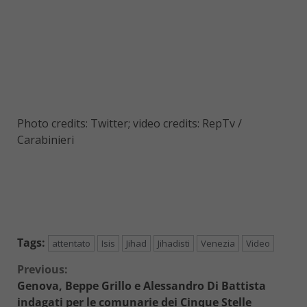
Photo credits: Twitter; video credits: RepTv /
Carabinieri
Tags:
attentato
Isis
Jihad
Jihadisti
Venezia
Video
Continue
Previous:
Genova, Beppe Grillo e Alessandro Di Battista
Reading
indagati per le comunarie dei Cinque Stelle