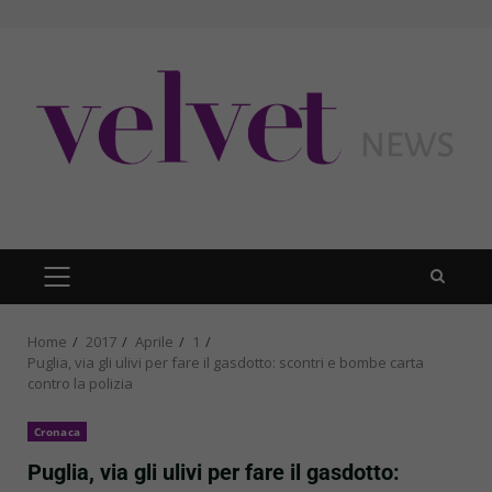
Skip
to
content
PRIMARY
MENU
Home
2017
Aprile
1
Puglia, via gli ulivi per fare il gasdotto: scontri e bombe carta
contro la polizia
Cronaca
Puglia, via gli ulivi per fare il gasdotto: