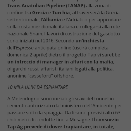
Trans Anatolian Pipeline (TANAP)
alla zona di
confine tra
Grecia
e
Turchia
, attraverserà la Grecia
settentrionale, l’
Albania
e l’Adriatico per approdare
sulla costa meridionale italiana e collegarsi alla rete
nazionale Snam. I lavori di costruzione del gasdotto
sono iniziati nel 2016. Secondo
un’inchiesta
dell’
Espresso
anticipata online (uscirà completa
domenica 2 aprile) dietro il progetto Tap vi sarebbe
un intreccio di manager in affari con la mafia
,
oligarchi russi, affaristi italiani legati alla politica,
anonime “casseforti” offshore.
10 MILA ULIVI DA ESPIANTARE
A Melendugno sono iniziati gli scavi del tunnel in
cemento autorizzato dal ministero dell’Ambiente per
passare sotto la spiaggia. Da lì sono previsti altri 63
chilometri di condotte fino a Mesagne.
Il consorzio
Tap Ag prevede di dover trapiantare, in totale,