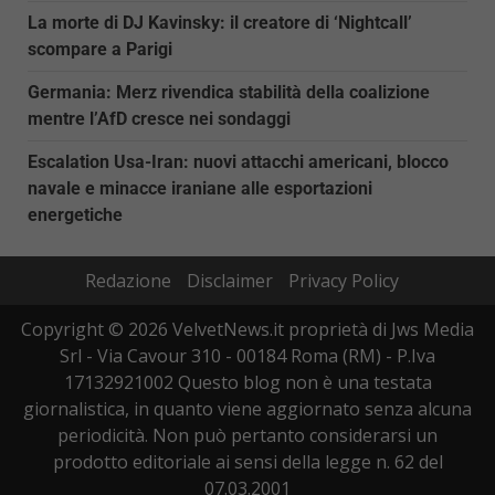
La morte di DJ Kavinsky: il creatore di ‘Nightcall’
scompare a Parigi
Germania: Merz rivendica stabilità della coalizione
mentre l’AfD cresce nei sondaggi
Escalation Usa-Iran: nuovi attacchi americani, blocco
navale e minacce iraniane alle esportazioni
energetiche
Redazione
Disclaimer
Privacy Policy
Copyright © 2026 VelvetNews.it proprietà di Jws Media
Srl - Via Cavour 310 - 00184 Roma (RM) - P.Iva
17132921002 Questo blog non è una testata
giornalistica, in quanto viene aggiornato senza alcuna
periodicità. Non può pertanto considerarsi un
prodotto editoriale ai sensi della legge n. 62 del
07.03.2001