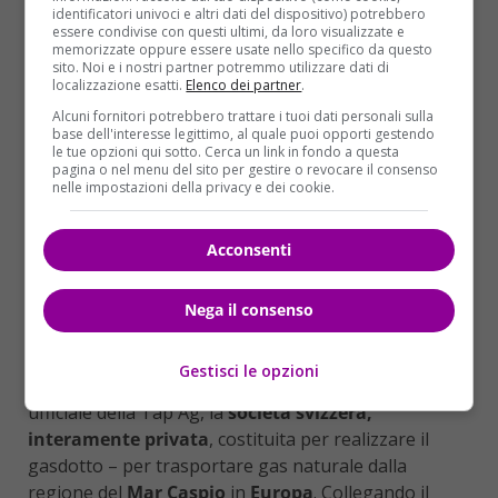
identificatori univoci e altri dati del dispositivo) potrebbero
essere condivise con questi ultimi, da loro visualizzate e
memorizzate oppure essere usate nello specifico da questo
sito. Noi e i nostri partner potremmo utilizzare dati di
localizzazione esatti.
Elenco dei partner
.
Alcuni fornitori potrebbero trattare i tuoi dati personali sulla
base dell'interesse legittimo, al quale puoi opporti gestendo
le tue opzioni qui sotto. Cerca un link in fondo a questa
pagina o nel menu del sito per gestire o revocare il consenso
nelle impostazioni della privacy e dei cookie.
Acconsenti
COSA È IL GASDOTTO TAP
Nega il consenso
Trans Adriatic Pipeline (TAP)
è il progetto
patrocinato e voluto dalle
autorità dell’Unione
Gestisci le opzioni
europea
– secondo quanto spiega il sito web
ufficiale della Tap Ag, la
società svizzera,
interamente privata
, costituita per realizzare il
gasdotto – per trasportare gas naturale dalla
regione del
Mar Caspio
in
Europa
. Collegando il