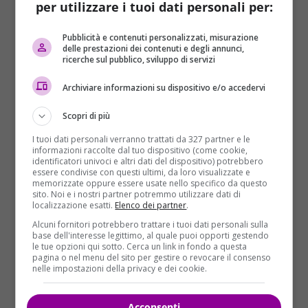
per utilizzare i tuoi dati personali per:
Secondo quanto riporta il sito web dell’Ansa, la
vittima,
Davide Fabbri
, 45 anni, ha provato a
Pubblicità e contenuti personalizzati, misurazione
difendersi ed
è riuscito a sfilare il fucile al killer
,
delle prestazioni dei contenuti e degli annunci,
ricerche sul pubblico, sviluppo di servizi
quando sono partiti diversi colpi probabilmente dalla
pistola. Anche
due clienti sono rimasti
Archiviare informazioni su dispositivo e/o accedervi
leggermente feriti
, non è chiaro se colpiti da
proiettili di rimbalzo o perché coinvolti nella
Scopri di più
colluttazione. La scena si è svolta nel retrobottega,
I tuoi dati personali verranno trattati da 327 partner e le
mentre nel locale c’era la moglie della vittima; anche
informazioni raccolte dal tuo dispositivo (come cookie,
identificatori univoci e altri dati del dispositivo) potrebbero
contro di lei l’uomo ha puntato il fucile, prima di
essere condivise con questi ultimi, da loro visualizzate e
fuggire a piedi.
memorizzate oppure essere usate nello specifico da questo
sito. Noi e i nostri partner potremmo utilizzare dati di
localizzazione esatti.
Elenco dei partner
.
Il bar è situato sulla strada che da Budrio porta a
Mezzolara. Sul posto si è recato anche il Pm di turno,
Alcuni fornitori potrebbero trattare i tuoi dati personali sulla
base dell'interesse legittimo, al quale puoi opporti gestendo
Marco Forte, e sono in corso le ricerche. Il
sindaco
le tue opzioni qui sotto. Cerca un link in fondo a questa
Giulio Pierini
sul proprio profilo Facebook,
pagina o nel menu del sito per gestire o revocare il consenso
nelle impostazioni della privacy e dei cookie.
condannando l’episodio e esprimendo solidarietà ai
familiari delle vittime, ha annunciato che la
manifestazione prevista insieme agli amministratori
Acconsenti