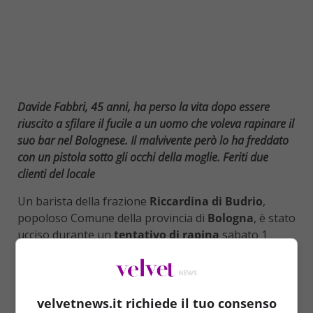
Davide Fabbri, 45 anni, ha perso la vita dopo essere
riuscito a sfilare il fucile a un uomo che voleva rapinare il
suo bar nel Bolognese. Il malvivente però lo ha freddato
con un pistola sotto gli occhi della moglie. Feriti due
clienti del locale
Un barista della frazione
Riccardina di Budrio
,
popoloso Comune della provincia di
Bologna
, è stato
ucciso durante un
tentativo di rapina
sabato 1
aprile. Il
malvivente
, ricercato dalle forze dell’ordine,
aveva il
volto coperto
, era vestito con qualcosa di
simile ad una
tuta mimetica
, ed era armato di fucile
e pistola.
velvetnews.it richiede il tuo consenso