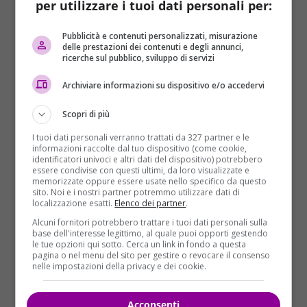
per utilizzare i tuoi dati personali per:
erano da tempo conflittuali, ma che le tensioni si
erano aggravate negli ultimi anni.
La giovane ha
Pubblicità e contenuti personalizzati, misurazione
parlato in maniera chiara di violenze fisiche
.
delle prestazioni dei contenuti e degli annunci,
ricerche sul pubblico, sviluppo di servizi
“NON VOGLIONO CHE SIA COME LE MIE AMICHE”
Archiviare informazioni su dispositivo e/o accedervi
I familiari, sostiene ancora il quotidiano di Pavia,
non
sopportavano che l’adolescente uscisse fuori con
Scopri di più
le sue coetanee italiane
, che vestisse e che si
I tuoi dati personali verranno trattati da 327 partner e le
comportasse come loro. “Mi dicevano: ‘Non sei come
informazioni raccolte dal tuo dispositivo (come cookie,
identificatori univoci e altri dati del dispositivo) potrebbero
noi, se muori è meglio… Vuoi essere come le tue
essere condivise con questi ultimi, da loro visualizzate e
amiche italiane, solo le poco di buono si vestono
memorizzate oppure essere usate nello specifico da questo
sito. Noi e i nostri partner potremmo utilizzare dati di
come te'”.
Sopraffazioni di cui sarebbe rimasta
localizzazione esatti.
Elenco dei partner
.
vittima anche la sorella più grande
, 12 anni prima.
Alcuni fornitori potrebbero trattare i tuoi dati personali sulla
L’adolescente ha raccontato che anche la madre non
base dell'interesse legittimo, al quale puoi opporti gestendo
le tue opzioni qui sotto. Cerca un link in fondo a questa
la difendeva, anzi incoraggiava gli altri familiari a
pagina o nel menu del sito per gestire o revocare il consenso
picchiarla.
nelle impostazioni della privacy e dei cookie.
Acconsenti