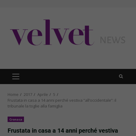
Skip
to
content
PRIMARY
MENU
Home
2017
Aprile
5
Frustata in casa a 14 anni perché vestiva “all’occidentale”: il
tribunale la toglie alla famiglia
Cronaca
Frustata in casa a 14 anni perché vestiva