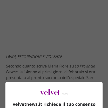
LIVIDI, ESCORIAZIONI E VIOLENZE
Secondo quanto scrive Maria Fiore su
La Provincia
Pavese
, la 14enne ai primi giorni di febbraio si era
presentata al pronto soccorso dell’ospedale San
Matteo di Pavia con lividi ed escoriazioni ed è stata
dimessa con una prognosi di 31 giorni
per
contusioni multiple. Il 16 febbraio ha raccontato la
sua storia agli agenti della squadra mobile. In
velvetnews.it richiede il tuo consenso
particolare ha spiegato che i rapporti con i familiari