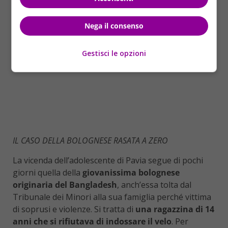
Nega il consenso
Gestisci le opzioni
IL CASO DELLA BOLOGNESE RASATA A ZERO
La vicenda dell’adolescente di Pavia segue di pochi
giorni quella della
giovanissima bolognese
originaria del Bangladesh
, anch’essa tolta dal
Tribunale dei Minori alla sua famiglia perché vittima
di soprusi e violenze. Si tratta di
una ragazzina di 14
anni che si rifiutava di indossare il velo
. Per