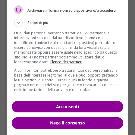
“È un messaggio che, al di là delle opinioni personali,
Archiviare informazioni su dispositivo e/o accedervi
offende tanti miei concittadini di buona volontà”, ha
scritto in una lettera inviata
a
La Stampa
Scopri di più
l’ambasciatore Bologan, che insiste sull’importanza
I tuoi dati personali verranno trattati da 327 partner e le
delle parole: “Sosteneva John Austin che
informazioni raccolte dal tuo dispositivo (come cookie,
“pronunciare una frase significa svolgere un’azione
identificatori univoci e altri dati del dispositivo) potrebbero
essere condivise con questi ultimi, da loro visualizzate e
che può distruggere o edificare”. E le parole, anche
memorizzate oppure essere usate nello specifico da questo
se in un certo contesto, possono offendere senza
sito. Noi e i nostri partner potremmo utilizzare dati di
localizzazione esatti.
Elenco dei partner
.
che questo sia il fine voluto. La comunità romena è
Alcuni fornitori potrebbero trattare i tuoi dati personali sulla
ben integrata nel tessuto sociale italiano”.
base dell'interesse legittimo, al quale puoi opporti gestendo
L’ambasciatore non vuole entrare nel merito della
le tue opzioni qui sotto. Cerca un link in fondo a questa
pagina o nel menu del sito per gestire o revocare il consenso
polemica ma non gli sfugge che
a parlare così di un
nelle impostazioni della privacy e dei cookie.
partner Ue è il leader del primo partito d’Italia
: “Al
di là della dialettica politica interna che non mi
Acconsenti
riguarda, credo che i messaggi positivi possano dare
di più. Il dialogo e la conoscenza aiutano tanto”.
Nega il consenso