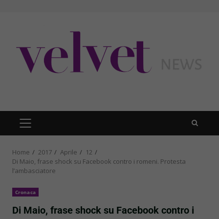
Skip
to
content
PRIMARY
MENU
Home
2017
Aprile
12
Di Maio, frase shock su Facebook contro i romeni. Protesta
l’ambasciatore
Cronaca
Di Maio, frase shock su Facebook contro i